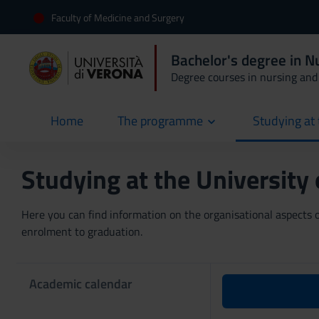
Faculty of Medicine and Surgery
Bachelor's degree in 
Degree courses in nursing and 
Home
The programme
Studying at 
current
Studying at the University
Here you can find information on the organisational aspects of
enrolment to graduation.
Academic calendar