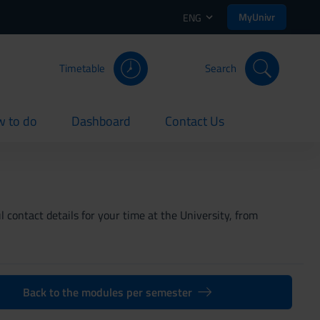
MyUnivr
ENG
Timetable
Search
 to do
Dashboard
Contact Us
rent
current
current
 contact details for your time at the University, from
Back to the modules per semester