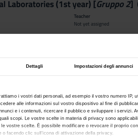
l Laboratories (1st year) [
Gruppo 2
]
Teacher
Not yet assigned
Language
Italian
nary Sector (SSD)
ng and Midwifery Sciences
Dettagli
Impostazioni degli annunci
corsi annuali) PROFESSIONI SANITARIE dal Oct 1, 2026 al Sep 30,
rattiamo i vostri dati personali, ad esempio il vostro numero IP, 
dere alle informazioni sul vostro dispositivo al fine di pubblica
nunci e i contenuti, ricercare il pubblico e sviluppare i servizi. A
ctives
r quali scopi. Le vostre scelte in materia di privacy sono applicabi
to le vostre scelte. È possibile modificare o revocare il proprio 
rovide the student with technical-practical, relational, problem-sol
 o facendo clic sull'icona di attivazione della privacy.
 clinical environment with patients, in order to reduce the emotio