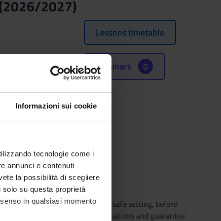
 (2026/2027)
Lessons timetable
Seminars
0
Informazioni sui cookie
 2027.
utilizzando tecnologie come i
re annunci e contenuti
vete la possibilità di scegliere
li solo su questa proprietà
consenso in qualsiasi momento
ving and organizational skills in safe setting, before
nal impact that comes from real situations and guarantee