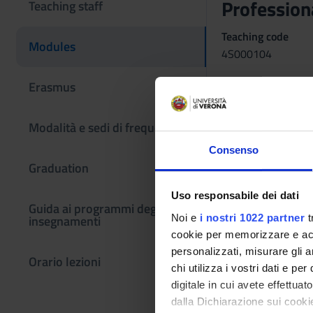
Professiona
Teaching staff
Teaching code
Modules
4S000104
Credits
Erasmus
1
Modalità e sedi di frequenza
Scientific Discipli
MEDS-24/C - Nursi
Consenso
Graduation
Period
1° e 2° semestre (
Uso responsabile dei dati
Guida ai programmi degli
Courses Single
Noi e
i nostri 1022 partner
t
insegnamenti
Not Authorized
cookie per memorizzare e acce
personalizzati, misurare gli an
Orario lezioni
Learning obje
chi utilizza i vostri dati e pe
digitale in cui avete effettua
The course aims to p
dalla Dichiarazione sui cookie
clinical practice in