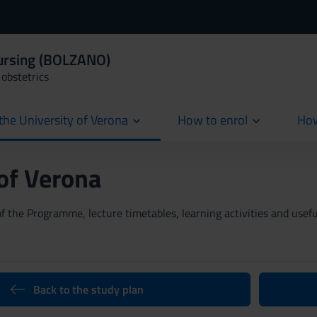
Nursing (BOLZANO)
obstetrics
the University of Verona
How to enrol
How
cur
 of Verona
 the Programme, lecture timetables, learning activities and useful
Back to the study plan