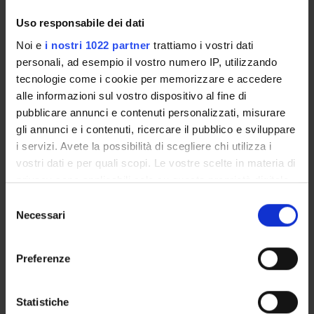
MEDS-24/C - Nursing and Midwifery Sciences
Uso responsabile dei dati
Period
Noi e
i nostri 1022 partner
trattiamo i vostri dati
1° e 2° semestre (corsi annuali) PROFESSIONI SANITARIE
personali, ad esempio il vostro numero IP, utilizzando
dal Oct 1, 2026 al Sep 30, 2027.
tecnologie come i cookie per memorizzare e accedere
Courses Single
alle informazioni sul vostro dispositivo al fine di
Not Authorized
pubblicare annunci e contenuti personalizzati, misurare
gli annunci e i contenuti, ricercare il pubblico e sviluppare
i servizi. Avete la possibilità di scegliere chi utilizza i
Lessons timetable
Seminars
0
vostri dati e per quali scopi. Le vostre scelte in materia di
privacy sono applicabili solo su questa proprietà digitale
Learning objectives
in cui avete effettuato le vostre scelte. È possibile
S
modificare o revocare il proprio consenso in qualsiasi
Necessari
The course aims to provide the student with technical-
e
momento dalla Dichiarazione sui cookie o facendo clic
practical, relational, problem-solving and organizational skills
l
sull'icona di attivazione della privacy.
in safe setting, before clinical practice in clinical environment
e
Preferenze
with patients, in order to reduce the emotional impact that
z
Con il tuo consenso, vorremmo anche:
comes from real situations and guarantee ethicality and
i
safety to patients. For these reasons this course represents a
raccogliere informazioni sulla tua posizione
o
Statistiche