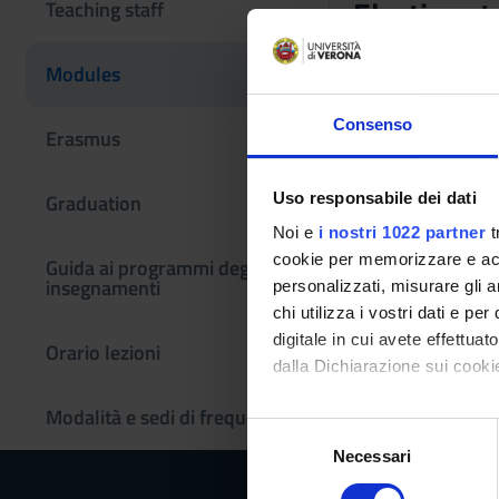
Elective st
Teaching staff
Teaching code
Modules
4S001039
Consenso
Scientific Discipli
Erasmus
- - -
Uso responsabile dei dati
Graduation
Noi e
i nostri 1022 partner
t
cookie per memorizzare e acce
Guida ai programmi degli
insegnamenti
personalizzati, misurare gli an
chi utilizza i vostri dati e pe
digitale in cui avete effettua
Orario lezioni
dalla Dichiarazione sui cookie
Modalità e sedi di frequenza
Con il tuo consenso, vorrem
S
raccogliere informazi
Necessari
e
Identificare il tuo di
l