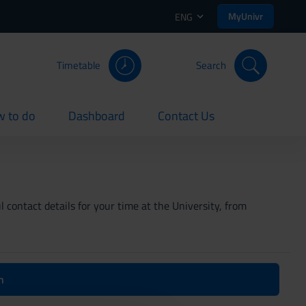
MyUnivr
ENG
Timetable
Search
 to do
Dashboard
Contact Us
rent
current
current
 contact details for your time at the University, from
n