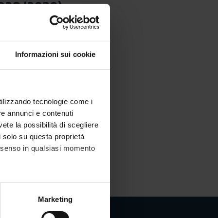
. 2028/2029)
Informazioni sui cookie
utilizzando tecnologie come i
re annunci e contenuti
vete la possibilità di scegliere
li solo su questa proprietà
consenso in qualsiasi momento
alche metro,
Marketing
e specifiche (impronte