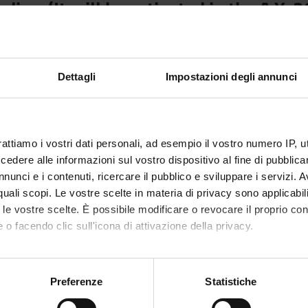
udies (It will be activated in the A.Y
Credits
6
Dettagli
Impostazioni degli annunci
nary Sector (SSD)
rattiamo i vostri dati personali, ad esempio il vostro numero IP, 
dere alle informazioni sul vostro dispositivo al fine di pubblica
nunci e i contenuti, ricercare il pubblico e sviluppare i servizi. A
r quali scopi. Le vostre scelte in materia di privacy sono applicabi
to le vostre scelte. È possibile modificare o revocare il proprio 
 o facendo clic sull'icona di attivazione della privacy.
mo anche:
oni sulla tua posizione geografica, con un'approssimazione di qu
Preferenze
Statistiche
spositivo, scansionandolo attivamente alla ricerca di caratteristich