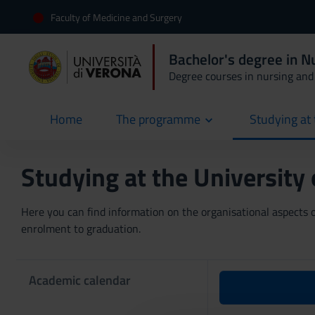
Faculty of Medicine and Surgery
Bachelor's degree in 
Degree courses in nursing and 
Home
The programme
Studying at 
current
Studying at the University
Here you can find information on the organisational aspects of
enrolment to graduation.
Academic calendar