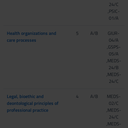
24/C
,PSIC-
01/A
Health organizations and
5
A/B
GIUR-
care processes
04/A
,GSPS-
05/A
,MEDS-
24/B
,MEDS-
24/C
Legal, bioethic and
4
A/B
MEDS-
deontological principles of
02/C
professional practice
,MEDS-
24/C
,MEDS-