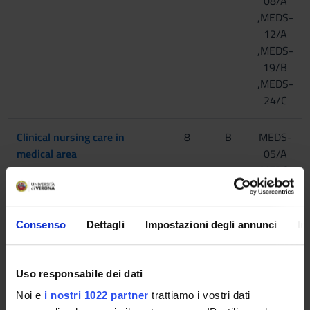
08/A
,MEDS-
12/A
,MEDS-
19/B
,MEDS-
24/C
Clinical nursing care in
8
B
MEDS-
medical area
05/A
,MEDS-
07/A
,MEDS-
07/B
Consenso
Dettagli
Impostazioni degli annunci
In
,MEDS-
09/A
,MEDS-
Uso responsabile dei dati
10/B
Noi e
i nostri 1022 partner
trattiamo i vostri dati
,MEDS-