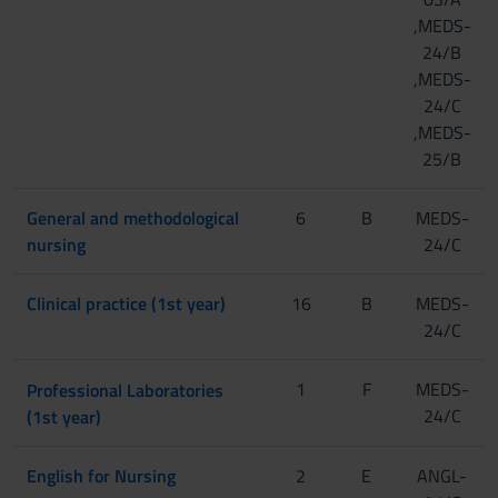
,MEDS-
24/B
,MEDS-
24/C
,MEDS-
25/B
General and methodological
6
B
MEDS-
nursing
24/C
Clinical practice (1st year)
16
B
MEDS-
24/C
1
[Gruppo 1]
F
MEDS-
Professional Laboratories
24/C
(1st year)
[Gruppo 2]
English for Nursing
2
E
ANGL-