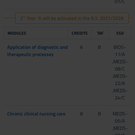
[Gruppo 3]
01/C
2° Year It will be activated in the A.Y. 2027/2028
MODULES
CREDITS
TAF
SSD
Application of diagnostic and
6
B
BIOS-
therapeutic processes
11/A
,MEDS-
08/C
,MEDS-
22/A
,MEDS-
24/C
Chronic clinical nursing care
8
B
MEDS-
05/A
,MEDS-