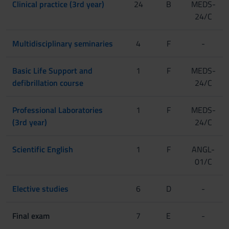
Clinical practice (3rd year)
24
B
MEDS-
24/C
Multidisciplinary seminaries
4
F
-
Basic Life Support and
1
F
MEDS-
defibrillation course
24/C
Professional Laboratories
1
F
MEDS-
(3rd year)
24/C
Scientific English
1
F
ANGL-
01/C
Elective studies
6
D
-
Final exam
7
E
-