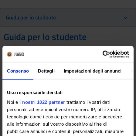
Guida per lo studente
Guida per lo studente
This information is intended exclusively for future
freshmen who will enroll for the 2026/2027 academic
Consenso
Dettagli
Impostazioni degli annunci
In
year.
If you are already enrolled in this course of study,
consult the information available on the course page:
Uso responsabile dei dati
Bachelor's degree in Nursing - Enrollment until
Noi e
i nostri 1022 partner
trattiamo i vostri dati
2025/2026
personali, ad esempio il vostro numero IP, utilizzando
tecnologie come i cookie per memorizzare e accedere
Documents
alle informazioni sul vostro dispositivo al fine di
pubblicare annunci e contenuti personalizzati, misurare