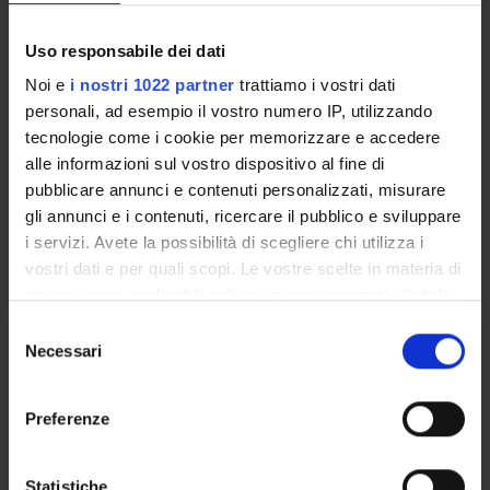
Credits
Uso responsabile dei dati
1
Noi e
i nostri 1022 partner
trattiamo i vostri dati
Period
personali, ad esempio il vostro numero IP, utilizzando
1 SEMESTRE PROFESSIONI SANITARIE
tecnologie come i cookie per memorizzare e accedere
alle informazioni sul vostro dispositivo al fine di
Academic staff
pubblicare annunci e contenuti personalizzati, misurare
Not yet assigned
gli annunci e i contenuti, ricercare il pubblico e sviluppare
i servizi. Avete la possibilità di scegliere chi utilizza i
Lessons timetable
vostri dati e per quali scopi. Le vostre scelte in materia di
privacy sono applicabili solo su questa proprietà digitale
in cui avete effettuato le vostre scelte. È possibile
S
modificare o revocare il proprio consenso in qualsiasi
INFERMIERISTICA CLINICA 1
Necessari
e
momento dalla Dichiarazione sui cookie o facendo clic
l
Credits
sull'icona di attivazione della privacy.
e
Preferenze
1
z
Con il tuo consenso, vorremmo anche:
i
Period
raccogliere informazioni sulla tua posizione
o
Statistiche