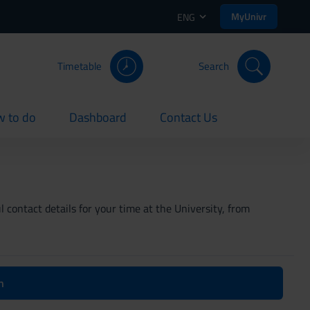
MyUnivr
ENG
Timetable
Search
 to do
Dashboard
Contact Us
rent
current
current
 contact details for your time at the University, from
n