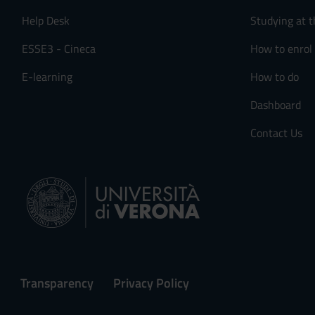
s
Help Desk
Studying at t
e
n
ESSE3 - Cineca
How to enrol
s
o
E-learning
How to do
Dashboard
Contact Us
Transparency
Privacy Policy