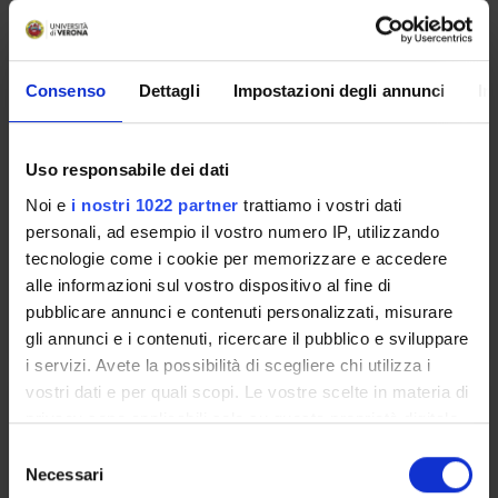
DELLA SICUREZZA IN CONTESTI
ASSISTENZIALI
Credits
Consenso
Dettagli
Impostazioni degli annunci
In
2
Period
Uso responsabile dei dati
2 SEMESTRE PROFESSIONI SANITARIE
Noi e
i nostri 1022 partner
trattiamo i vostri dati
Academic staff
personali, ad esempio il vostro numero IP, utilizzando
Not yet assigned
tecnologie come i cookie per memorizzare e accedere
alle informazioni sul vostro dispositivo al fine di
Lessons timetable
pubblicare annunci e contenuti personalizzati, misurare
gli annunci e i contenuti, ricercare il pubblico e sviluppare
i servizi. Avete la possibilità di scegliere chi utilizza i
vostri dati e per quali scopi. Le vostre scelte in materia di
SICUREZZA NEGLI AMBIENTI DI
privacy sono applicabili solo su questa proprietà digitale
LAVORO
in cui avete effettuato le vostre scelte. È possibile
S
modificare o revocare il proprio consenso in qualsiasi
Necessari
e
Credits