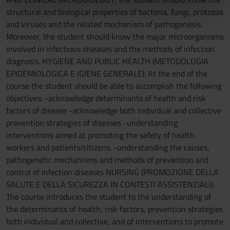
nostri partner che si occupano di analisi dei dati web,
structural and biological properties of bacteria, fungi, protozoa
pubblicità e social media, i quali potrebbero combinarle
and viruses and the related mechanism of pathogenesis.
con altre informazioni che hai fornito loro o che hanno
Moreover, the student should know the major microorganisms
raccolto dal tuo utilizzo dei loro servizi.
involved in infectious diseases and the methods of infection
diagnosis. HYGIENE AND PUBLIC HEALTH (METODOLOGIA
EPIDEMIOLOGICA E IGIENE GENERALE): At the end of the
course the student should be able to accomplish the following
objectives: -acknowledge determinants of health and risk
factors of disease -acknowledge both individual and collective
prevention strategies of diseases -understanding
interventions aimed at promoting the safety of health
workers and patients/citizens. -understanding the causes,
pathogenetic mechanisms and methods of prevention and
control of infection diseases NURSING (PROMOZIONE DELLA
SALUTE E DELLA SICUREZZA IN CONTESTI ASSISTENZIALI):
The course introduces the student to the understanding of
the determinants of health, risk factors, prevention strategies
both individual and collective, and of interventions to promote