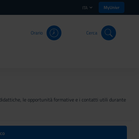
MyUnivr
ITA
Orario
Cerca
didattiche, le opportunità formative e i contatti utili durante
ico