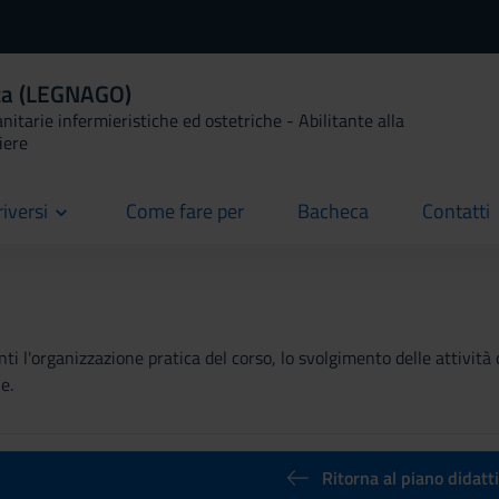
ica (LEGNAGO)
anitarie infermieristiche ed ostetriche - Abilitante alla
iere
riversi
Come fare per
Bacheca
Contatti
current
current
current
ti l'organizzazione pratica del corso, lo svolgimento delle attività 
e.
Ritorna al piano didatt