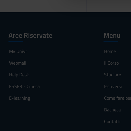
l
c
o
n
Aree Riservate
Menu
s
e
n
My Univr
Home
s
Webmail
Il Corso
o
Help Desk
Studiare
ESSE3 - Cineca
Iscriversi
E-learning
Come fare pe
Bacheca
Contatti