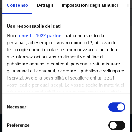
Consenso
Dettagli
Impostazioni degli annunci
In
Modules
Uso responsabile dei dati
Noi e
i nostri 1022 partner
trattiamo i vostri dati
Back to the study plan
personali, ad esempio il vostro numero IP, utilizzando
Elective studies (It will be
tecnologie come i cookie per memorizzare e accedere
alle informazioni sul vostro dispositivo al fine di
activated in the A.Y. 2028/2029)
pubblicare annunci e contenuti personalizzati, misurare
gli annunci e i contenuti, ricercare il pubblico e sviluppare
Teaching code
Credits
i servizi. Avete la possibilità di scegliere chi utilizza i
4S001039
6
vostri dati e per quali scopi. Le vostre scelte in materia di
Scientific Disciplinary Sector (SSD)
privacy sono applicabili solo su questa proprietà digitale
- - -
in cui avete effettuato le vostre scelte. È possibile
S
modificare o revocare il proprio consenso in qualsiasi
Necessari
e
momento dalla Dichiarazione sui cookie o facendo clic
l
sull'icona di attivazione della privacy.
e
Preferenze
z