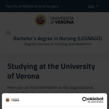
Faculty of Medicine and Surgery
ENG
Bachelor's degree in Nursing (LEGNAGO)
Degree courses in nursing and obstetrics
Studying at the University
of Verona
Here you can find information on the organisational
aspects of the Programme, lecture timetables, learning
activities and useful contact details for your time at the
University, from enrolment to graduation.