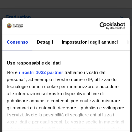
Graduation
Graduation
Consenso
Dettagli
Impostazioni degli annunci
In
This information is intended exclusively for future
Uso responsabile dei dati
freshmen who will enroll for the 2026/2027 academic
year.
Noi e
i nostri 1022 partner
trattiamo i vostri dati
If you are already enrolled in this course of study,
personali, ad esempio il vostro numero IP, utilizzando
consult the information available on the course page:
tecnologie come i cookie per memorizzare e accedere
Bachelor's degree in Nursing - Enrollment until
alle informazioni sul vostro dispositivo al fine di
2025/2026
pubblicare annunci e contenuti personalizzati, misurare
gli annunci e i contenuti, ricercare il pubblico e sviluppare
i servizi. Avete la possibilità di scegliere chi utilizza i
Documents
vostri dati e per quali scopi. Le vostre scelte in materia di
privacy sono applicabili solo su questa proprietà digitale