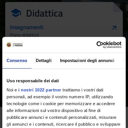
Didattica
Insegnamenti
Piano didattico
Calendario didattico
Periodi di lezione
Consenso
Dettagli
Impostazioni degli annunci
In
Uso responsabile dei dati
Scopri il Corso
Scopri come iscriverti
Noi e
i nostri 1022 partner
trattiamo i vostri dati
personali, ad esempio il vostro numero IP, utilizzando
tecnologie come i cookie per memorizzare e accedere
alle informazioni sul vostro dispositivo al fine di
pubblicare annunci e contenuti personalizzati, misurare
Le prospettive
gli annunci e i contenuti, ricercare il pubblico e sviluppare