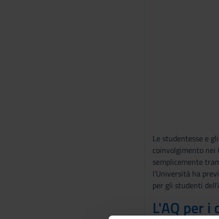
Le studentesse e gli
coinvolgimento nei G
semplicemente tramit
l’Università ha prev
per gli studenti del
L'AQ per i 