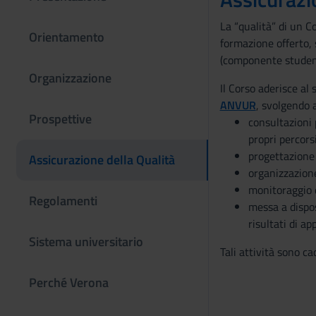
La “qualità” di un Co
Orientamento
formazione offerto, 
(componente studente
Organizzazione
Il Corso aderisce al 
ANVUR
, svolgendo a
Prospettive
consultazioni 
propri percors
progettazione 
Assicurazione della Qualità
organizzazione 
monitoraggio d
Regolamenti
messa a dispos
risultati di a
Sistema universitario
Tali attività sono ca
Perché Verona