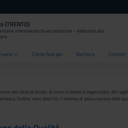
ica (TRENTO)
anitarie infermieristiche ed ostetriche - Abilitante alla
iere
riversi
Come fare per
Bacheca
Contatti
current
current
current
ione del corso di studio, di come lo stesso è organizzato, del regola
tesca. Inoltre, sono descritti il sistema di assicurazione della qual
one della Qualità