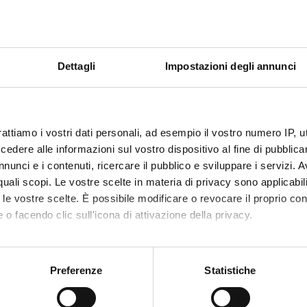
Dettagli
Impostazioni degli annunci
rattiamo i vostri dati personali, ad esempio il vostro numero IP, 
dere alle informazioni sul vostro dispositivo al fine di pubblica
nunci e i contenuti, ricercare il pubblico e sviluppare i servizi. A
r quali scopi. Le vostre scelte in materia di privacy sono applicabi
to le vostre scelte. È possibile modificare o revocare il proprio 
 o facendo clic sull'icona di attivazione della privacy.
mo anche:
oni sulla tua posizione geografica, con un'approssimazione di qu
Preferenze
Statistiche
spositivo, scansionandolo attivamente alla ricerca di caratteristich