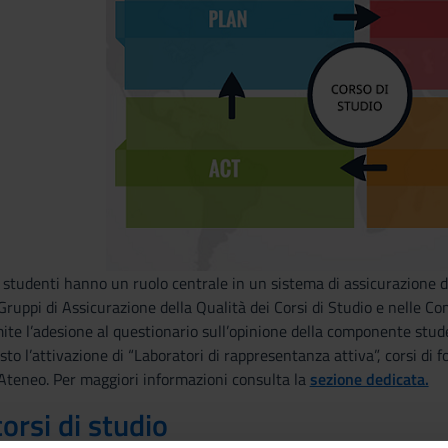
 studenti hanno un ruolo centrale in un sistema di assicurazione d
ruppi di Assicurazione della Qualità dei Corsi di Studio e nelle 
e l’adesione al questionario sull’opinione della componente student
isto l’attivazione di “Laboratori di rappresentanza attiva”, corsi di
l’Ateneo. Per maggiori informazioni consulta la
sezione dedicata.
corsi di studio