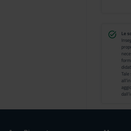
Le s
Inse
prop
nece
form
didat
Tale
all’i
aggi
dall