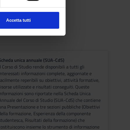
ezione dettagli
. Puoi
Accetta tutti
l media e per analizzare il
ostri partner che si occupano
azioni che hai fornito loro o
Scheda unica annuale (SUA-CdS)
Il Corso di Studio rende disponibili a tutti gli
interessati informazioni complete, aggiornate e
facilmente reperibili su obiettivi, attività formative,
risorse utilizzate e risultati conseguiti. Queste
informazioni sono riportate nella Scheda Unica
Annuale del Corso di Studio (SUA-CdS) che contiene
una Presentazione e tre sezioni pubbliche (Obiettivi
della formazione, Esperienza della componente
studentesca, Risultati della formazione) che
costituiscono insieme lo strumento di informazione