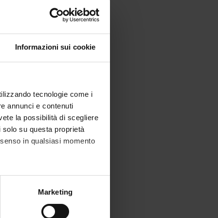
Informazioni sui cookie
utilizzando tecnologie come i
re annunci e contenuti
vete la possibilità di scegliere
li solo su questa proprietà
consenso in qualsiasi momento
alche metro,
Marketing
e specifiche (impronte