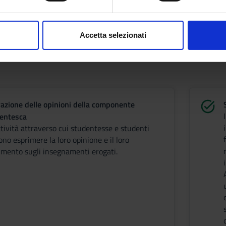
aborati i tuoi dati personali e imposta le tue preferenze nella
s
consenso in qualsiasi momento dalla Dichiarazione sui cookie.
Accetta selezionati
nalizzare contenuti ed annunci, per fornire funzionalità dei socia
inoltre informazioni sul modo in cui utilizzi il nostro sito con i n
icità e social media, i quali potrebbero combinarle con altre inform
lizzo dei loro servizi.
vazione delle opinioni della componente
entesca
ttività attraverso cui studentesse e studenti
no esprimere la loro opinione e il loro
imento sugli insegnamenti erogati.