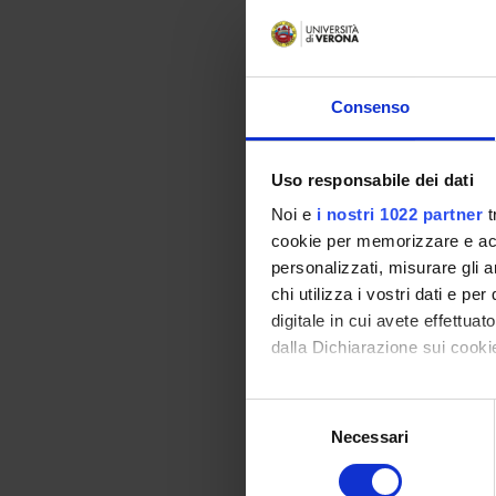
Consenso
Uso responsabile dei dati
Noi e
i nostri 1022 partner
t
cookie per memorizzare e acce
personalizzati, misurare gli an
chi utilizza i vostri dati e pe
digitale in cui avete effettua
dalla Dichiarazione sui cookie
Con il tuo consenso, vorrem
S
raccogliere informazi
Necessari
e
Identificare il tuo di
l
digitali).
e