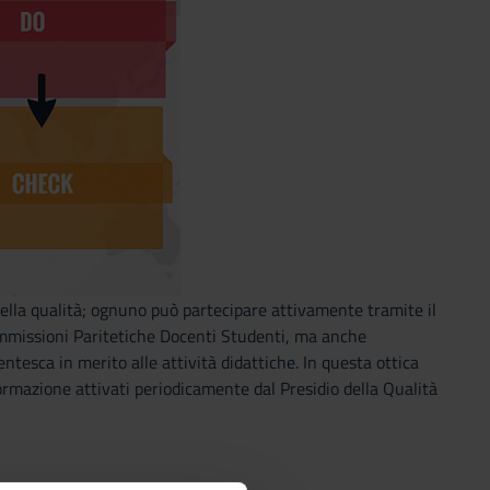
ella qualità; ognuno può partecipare attivamente tramite il
Commissioni Paritetiche Docenti Studenti, ma anche
esca in merito alle attività didattiche. In questa ottica
 formazione attivati periodicamente dal Presidio della Qualità