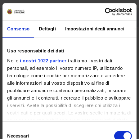
Modules
Consenso
Dettagli
Impostazioni degli annunci
In
Back to the study plan
Scientific English (It will be
Uso responsabile dei dati
activated in the A.Y. 2028/2029)
Noi e
i nostri 1022 partner
trattiamo i vostri dati
personali, ad esempio il vostro numero IP, utilizzando
Teaching code
Credits
tecnologie come i cookie per memorizzare e accedere
4S006400
1
alle informazioni sul vostro dispositivo al fine di
pubblicare annunci e contenuti personalizzati, misurare
Scientific Disciplinary Sector (SSD)
gli annunci e i contenuti, ricercare il pubblico e sviluppare
ANGL-01/C - Lingua, traduzione e linguistica inglese
i servizi. Avete la possibilità di scegliere chi utilizza i
vostri dati e per quali scopi. Le vostre scelte in materia di
Learning objectives
privacy sono applicabili solo su questa proprietà digitale
Students will acquire/improve their ability to understand and
in cui avete effettuato le vostre scelte. È possibile
S
produce ¬both written and oral texts about nursing practice.
modificare o revocare il proprio consenso in qualsiasi
Necessari
e