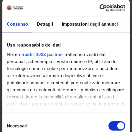
DELLA SICUREZZA IN CONTESTI
ASSISTENZIALI
Credits
Consenso
Dettagli
Impostazioni degli annunci
In
2
Period
Uso responsabile dei dati
2 SEMESTRE PROFESSIONI SANITARIE
Noi e
i nostri 1022 partner
trattiamo i vostri dati
Academic staff
personali, ad esempio il vostro numero IP, utilizzando
Not yet assigned
tecnologie come i cookie per memorizzare e accedere
alle informazioni sul vostro dispositivo al fine di
Lessons timetable
pubblicare annunci e contenuti personalizzati, misurare
gli annunci e i contenuti, ricercare il pubblico e sviluppare
i servizi. Avete la possibilità di scegliere chi utilizza i
vostri dati e per quali scopi. Le vostre scelte in materia di
SICUREZZA NEGLI AMBIENTI DI
privacy sono applicabili solo su questa proprietà digitale
LAVORO
in cui avete effettuato le vostre scelte. È possibile
S
modificare o revocare il proprio consenso in qualsiasi
Necessari
e
Credits