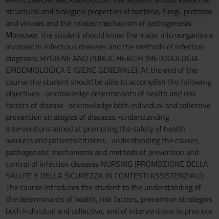
nostri partner che si occupano di analisi dei dati web,
structural and biological properties of bacteria, fungi, protozoa
pubblicità e social media, i quali potrebbero combinarle
and viruses and the related mechanism of pathogenesis.
con altre informazioni che hai fornito loro o che hanno
Moreover, the student should know the major microorganisms
raccolto dal tuo utilizzo dei loro servizi.
involved in infectious diseases and the methods of infection
diagnosis. HYGIENE AND PUBLIC HEALTH (METODOLOGIA
EPIDEMIOLOGICA E IGIENE GENERALE): At the end of the
course the student should be able to accomplish the following
objectives: -acknowledge determinants of health and risk
factors of disease -acknowledge both individual and collective
prevention strategies of diseases -understanding
interventions aimed at promoting the safety of health
workers and patients/citizens. -understanding the causes,
pathogenetic mechanisms and methods of prevention and
control of infection diseases NURSING (PROMOZIONE DELLA
SALUTE E DELLA SICUREZZA IN CONTESTI ASSISTENZIALI):
The course introduces the student to the understanding of
the determinants of health, risk factors, prevention strategies
both individual and collective, and of interventions to promote