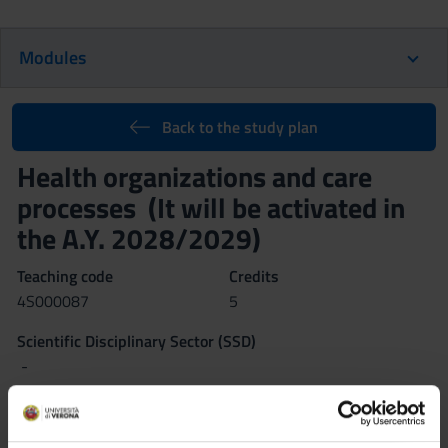
Modules
Back to the study plan
Health organizations and care
processes (It will be activated in
the A.Y. 2028/2029)
Teaching code
Credits
4S000087
5
Scientific Disciplinary Sector (SSD)
-
Learning objectives
The course introduces the student to the understanding of