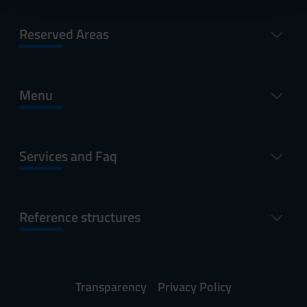
con altre informazioni che hai fornito loro o che hanno
raccolto dal tuo utilizzo dei loro servizi.
Reserved Areas
Menu
Services and Faq
Reference structures
Transparency
Privacy Policy