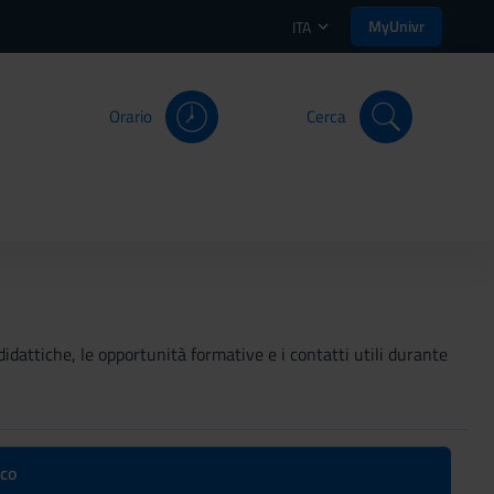
MyUnivr
ITA
Orario
Cerca
didattiche, le opportunità formative e i contatti utili durante
ico