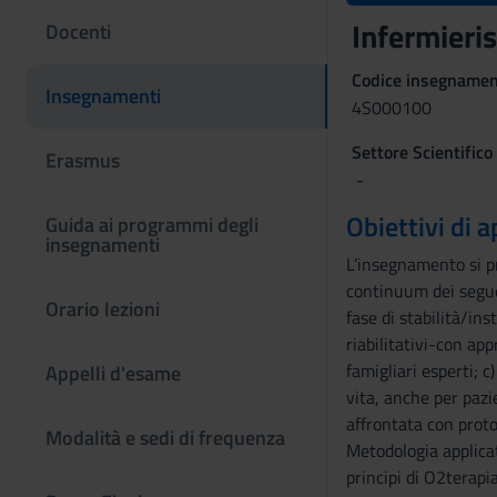
Infermieris
Docenti
Codice insegname
Insegnamenti
4S000100
Settore Scientifico
Erasmus
-
Obiettivi di
Guida ai programmi degli
insegnamenti
L’insegnamento si pr
continuum dei segue
Orario lezioni
fase di stabilità/ins
riabilitativi-con app
famigliari esperti; c
Appelli d'esame
vita, anche per pazie
affrontata con proto
Modalità e sedi di frequenza
Metodologia applicata
principi di O2terapia