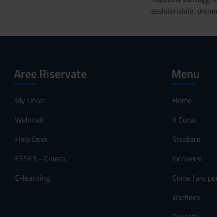
o
assistenziale, preve
Aree Riservate
Menu
My Univr
Home
Webmail
Il Corso
Help Desk
Studiare
ESSE3 - Cineca
Iscriversi
E-learning
Come fare pe
Bacheca
Contatti