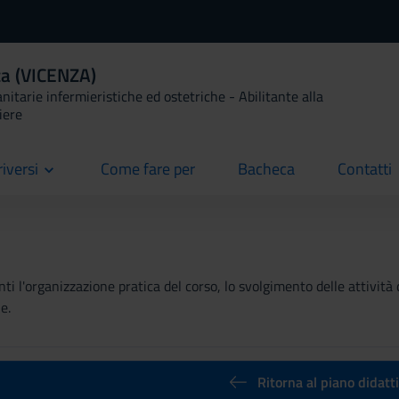
ca (VICENZA)
anitarie infermieristiche ed ostetriche - Abilitante alla
iere
riversi
Come fare per
Bacheca
Contatti
current
current
current
ti l'organizzazione pratica del corso, lo svolgimento delle attività 
e.
Ritorna al piano didatt