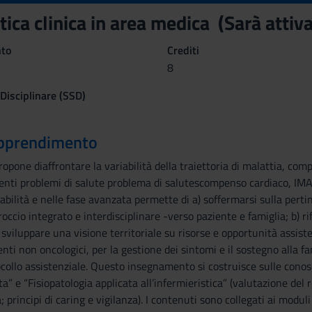
tica clinica in area medica (Sarà atti
nto
Crediti
8
 Disciplinare (SSD)
 apprendimento
opone diaffrontare la variabilità della traiettoria di malattia, com
nti problemi di salute problema di salutescompenso cardiaco, IMA 
tabilità e nelle fase avanzata permette di a) soffermarsi sulla perti
roccio integrato e interdisciplinare -verso paziente e famiglia; b) ri
) sviluppare una visione territoriale su risorse e opportunità assiste
nti non oncologici, per la gestione dei sintomi e il sostegno alla fami
collo assistenziale. Questo insegnamento si costruisce sulle conos
” e “Fisiopatologia applicata all’infermieristica” (valutazione del r
; principi di caring e vigilanza). I contenuti sono collegati ai modul