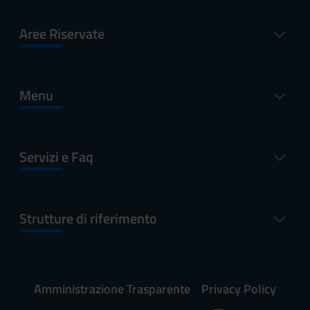
con altre informazioni che hai fornito loro o che hanno
raccolto dal tuo utilizzo dei loro servizi.
Aree Riservate
Menu
Servizi e Faq
Strutture di riferimento
Amministrazione Trasparente
Privacy Policy