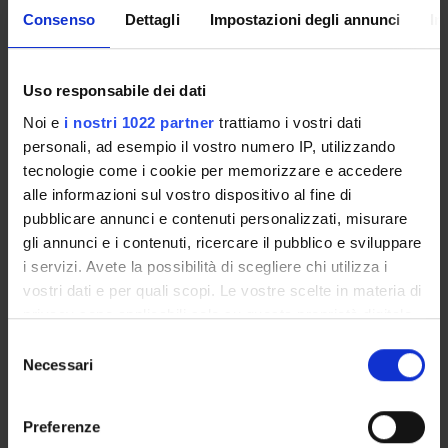
Settore Scientifico Disciplinare (SSD)
Consenso
Dettagli
Impostazioni degli annunci
In
MEDS-24/C - Scienze infermieristiche generali, cliniche,
pediatriche e ostetrico-ginecologiche e neonatali
Periodo
Uso responsabile dei dati
1° e 2° semestre (corsi annuali) PROFESSIONI SANITARIE
Noi e
i nostri 1022 partner
trattiamo i vostri dati
dal 1 ott 2026 al 30 set 2027.
personali, ad esempio il vostro numero IP, utilizzando
tecnologie come i cookie per memorizzare e accedere
Corsi Singoli
alle informazioni sul vostro dispositivo al fine di
Non Autorizzato
pubblicare annunci e contenuti personalizzati, misurare
gli annunci e i contenuti, ricercare il pubblico e sviluppare
Orario Lezioni
Seminari
0
i servizi. Avete la possibilità di scegliere chi utilizza i
vostri dati e per quali scopi. Le vostre scelte in materia di
Obiettivi di apprendimento
privacy sono applicabili solo su questa proprietà digitale
in cui avete effettuato le vostre scelte. È possibile
S
Il corso ha l'obiettivo di far acquisire allo studente abilità
modificare o revocare il proprio consenso in qualsiasi
Necessari
e
tecnico-pratiche, relazionali, di problem-solving ed
momento dalla Dichiarazione sui cookie o facendo clic
l
organizzative in contesti protetti, prima di provarsi nei servizi
sull'icona di attivazione della privacy.
e
e direttamente sui pazienti, al fine di ridurre l’impatto emotivo
Preferenze
z