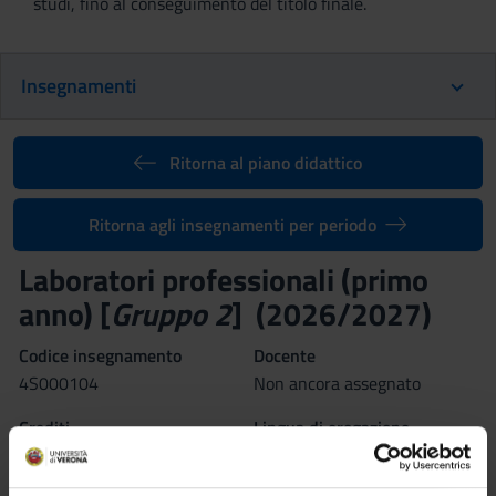
studi, fino al conseguimento del titolo finale.
Insegnamenti
Ritorna al piano didattico
Ritorna agli insegnamenti per periodo
Laboratori professionali (primo
anno) [
Gruppo 2
] (2026/2027)
Codice insegnamento
Docente
4S000104
Non ancora assegnato
Crediti
Lingua di erogazione
1
Italiano