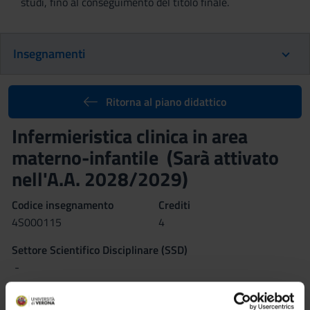
studi, fino al conseguimento del titolo finale.
Insegnamenti
Ritorna al piano didattico
Infermieristica clinica in area
materno-infantile (Sarà attivato
nell'A.A. 2028/2029)
Codice insegnamento
Crediti
4S000115
4
Settore Scientifico Disciplinare (SSD)
-
Obiettivi di apprendimento