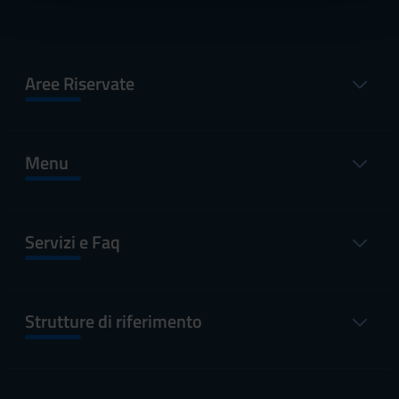
pubblicità e social media, i quali potrebbero combinarle
con altre informazioni che hai fornito loro o che hanno
raccolto dal tuo utilizzo dei loro servizi.
Aree Riservate
Menu
Servizi e Faq
Strutture di riferimento