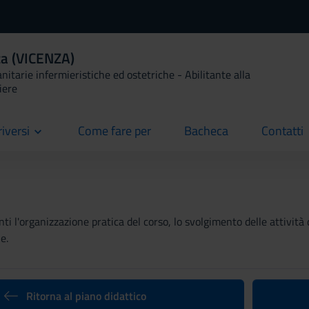
ca (VICENZA)
anitarie infermieristiche ed ostetriche - Abilitante alla
iere
riversi
Come fare per
Bacheca
Contatti
current
current
current
ti l'organizzazione pratica del corso, lo svolgimento delle attività 
e.
Ritorna al piano didattico