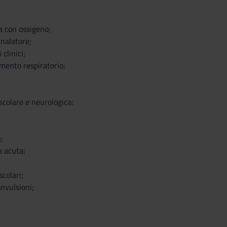
a con ossigeno;
inalatore;
clinici;
mento respiratorio;
scolare e neurologica:
;
 acuta;
colari;
onvulsioni;