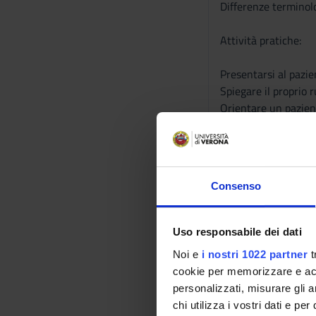
Differenze terminolo
Attività pratiche:
Presentarsi al pazie
Spiegare il proprio 
Orientare un pazient
Collaborare con altri
MODULO 2
Comunicazione inferm
Consenso
Comunicazione tera
Accoglienza del pazi
Uso responsabile dei dati
Raccolta anamnesti
Noi e
i nostri 1022 partner
t
Motivo della visita 
cookie per memorizzare e acce
Anamnesi medica;
personalizzati, misurare gli an
Anamnesi chirurgic
chi utilizza i vostri dati e pe
Anamnesi familiare;