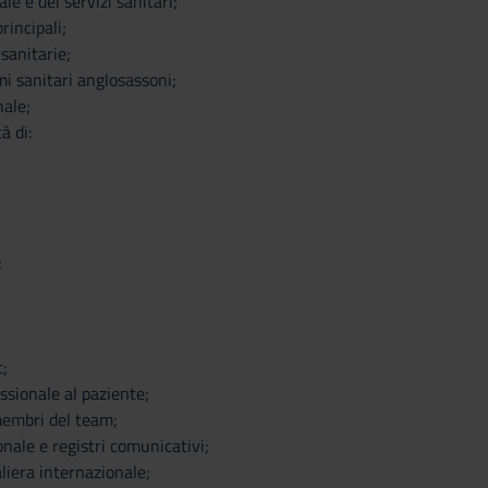
le e dei servizi sanitari;
rincipali;
sanitarie;
mi sanitari anglosassoni;
nale;
à di:
;
;
ssionale al paziente;
embri del team;
nale e registri comunicativi;
liera internazionale;