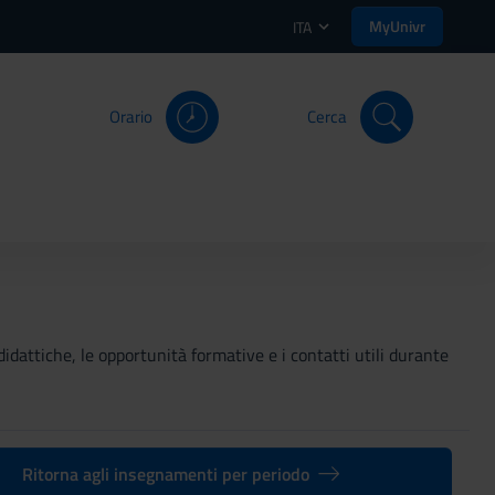
MyUnivr
ITA
Orario
Cerca
didattiche, le opportunità formative e i contatti utili durante
Ritorna agli insegnamenti per periodo