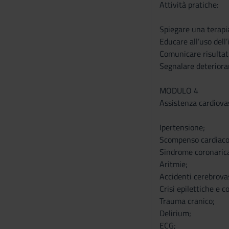
Attività pratiche:
Spiegare una terapi
Educare all’uso dell’
Comunicare risultati 
Segnalare deteriora
MODULO 4
Assistenza cardiova
Ipertensione;
Scompenso cardiaco
Sindrome coronarica
Aritmie;
Accidenti cerebrovas
Crisi epilettiche e c
Trauma cranico;
Delirium;
ECG;