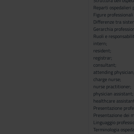
Struttura dell’ospeda
Reparti ospedalieri p
Figure professionali 
Differenze tra siste
Gerarchia professio
Ruoli e responsabilit
intern;
resident;
registrar;
consultant;
attending physician
charge nurse;
nurse practitioner;
physician assistant;
healthcare assistant
Presentazione profe
Presentazione dei m
Linguaggio professio
Terminologia ospeda