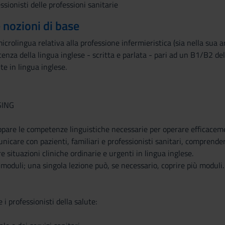
essionisti delle professioni sanitarie
e nozioni di base
microlingua relativa alla professione infermieristica (sia nella sua a
enza della lingua inglese - scritta e parlata - pari ad un B1/B2 d
e in lingua inglese.
SING
uppare le competenze linguistiche necessarie per operare efficacem
unicare con pazienti, familiari e professionisti sanitari, comprend
re situazioni cliniche ordinarie e urgenti in lingua inglese.
i moduli; una singola lezione può, se necessario, coprire più moduli.
e i professionisti della salute: