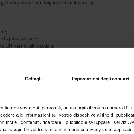
giche tra Stati Uniti, Regno Unito e Australia;
nte;
ruolo professionale;
e all’interno dell’ospedale;
 professionisti sanitari;
ieristica e raccolta dati clinici:
Dettagli
Impostazioni degli annunci
peutica;
ente;
ca;
rattiamo i vostri dati personali, ad esempio il vostro numero IP, 
/ Motivo del ricovero;
dere alle informazioni sul vostro dispositivo al fine di pubblica
nunci e i contenuti, ricercare il pubblico e sviluppare i servizi. A
a;
r quali scopi. Le vostre scelte in materia di privacy sono applicabi