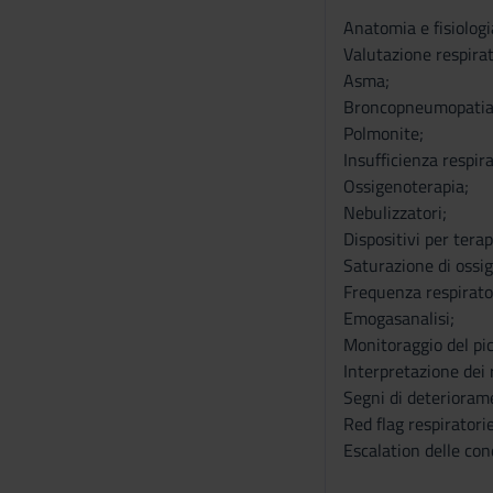
s
Anatomia e fisiologi
e
Valutazione respirat
n
Asma;
s
Broncopneumopatia 
o
Polmonite;
Insufficienza respira
Ossigenoterapia;
Nebulizzatori;
Dispositivi per terap
Saturazione di ossi
Frequenza respirato
Emogasanalisi;
Monitoraggio del pic
Interpretazione dei r
Segni di deteriorame
Red flag respiratorie
Escalation delle cond