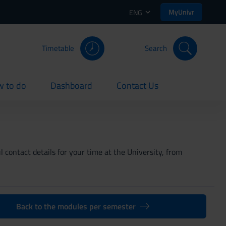
MyUnivr
ENG
Timetable
Search
 to do
Dashboard
Contact Us
rent
current
current
 contact details for your time at the University, from
Back to the modules per semester