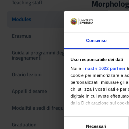
Morphologi
Teaching staff
Teaching code
Modules
4S000039
Credits
Erasmus
3
Consenso
Guida ai programmi degli
Scientific Discipli
insegnamenti
BIOS-06/A - Physi
Uso responsabile dei dati
Noi e
i nostri 1022 partner
t
Period
Orario lezioni
cookie per memorizzare e acce
1° e 2° semestre (
personalizzati, misurare gli an
Courses Single
chi utilizza i vostri dati e pe
Appelli d'esame
Not Authorized
digitale in cui avete effettua
dalla Dichiarazione sui cookie
Modalità e sedi di frequenza
To show th
Con il tuo consenso, vorrem
S
Graduation
raccogliere informazi
Necessari
e