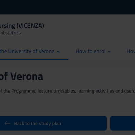
ursing (VICENZA)
obstetrics
the University of Verona
How to enrol
How
cur
 of Verona
 the Programme, lecture timetables, learning activities and useful
Back to the study plan