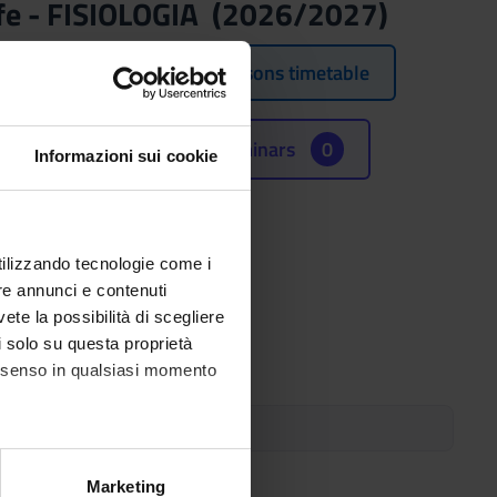
ife - FISIOLOGIA (2026/2027)
Lessons timetable
Seminars
0
Informazioni sui cookie
utilizzando tecnologie come i
re annunci e contenuti
 2027.
vete la possibilità di scegliere
li solo su questa proprietà
consenso in qualsiasi momento
s link:
Course organization
alche metro,
Marketing