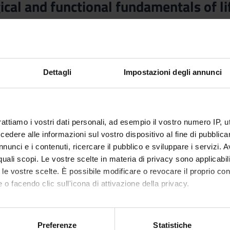
cal and functional fundamentals of l
Teacher
Not yet assigned
Language
Italian
Dettagli
Impostazioni degli annunci
nary Sector (SSD)
ology
rattiamo i vostri dati personali, ad esempio il vostro numero IP, 
dere alle informazioni sul vostro dispositivo al fine di pubblica
corsi annuali) PROFESSIONI SANITARIE dal Oct 1, 2026 al Sep 30,
nunci e i contenuti, ricercare il pubblico e sviluppare i servizi. A
r quali scopi. Le vostre scelte in materia di privacy sono applicabi
to le vostre scelte. È possibile modificare o revocare il proprio 
 o facendo clic sull'icona di attivazione della privacy.
e organization of the course that includes this module, follow thi
mo anche:
oni sulla tua posizione geografica, con un'approssimazione di qu
Preferenze
Statistiche