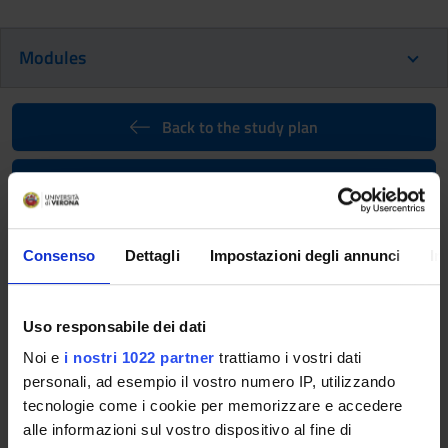
Modules
Back to the study plan
Back to the modules per semester
Morphological and functional
fundamentals of life - ISTOLOGIA
Consenso
Dettagli
Impostazioni degli annunci
In
(2026/2027)
Uso responsabile dei dati
Teaching code
Teacher
4S000039
Paolo Fabene
Noi e
i nostri 1022 partner
trattiamo i vostri dati
personali, ad esempio il vostro numero IP, utilizzando
Credits
Language
tecnologie come i cookie per memorizzare e accedere
1
Italian
alle informazioni sul vostro dispositivo al fine di