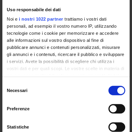
MEDS-24/C - Nursing and Midwifery Sciences
Uso responsabile dei dati
Period
Noi e
i nostri 1022 partner
trattiamo i vostri dati
1° e 2° semestre (corsi annuali) PROFESSIONI SANITARIE
personali, ad esempio il vostro numero IP, utilizzando
dal Oct 1, 2026 al Sep 30, 2027.
tecnologie come i cookie per memorizzare e accedere
Courses Single
alle informazioni sul vostro dispositivo al fine di
Not Authorized
pubblicare annunci e contenuti personalizzati, misurare
gli annunci e i contenuti, ricercare il pubblico e sviluppare
i servizi. Avete la possibilità di scegliere chi utilizza i
Lessons timetable
Seminars
0
vostri dati e per quali scopi. Le vostre scelte in materia di
privacy sono applicabili solo su questa proprietà digitale
Learning objectives
in cui avete effettuato le vostre scelte. È possibile
S
modificare o revocare il proprio consenso in qualsiasi
Necessari
The course aims to provide the student with technical-
e
momento dalla Dichiarazione sui cookie o facendo clic
practical, relational, problem-solving and organizational skills
l
sull'icona di attivazione della privacy.
in safe setting, before clinical practice in clinical environment
e
Preferenze
with patients, in order to reduce the emotional impact that
z
Con il tuo consenso, vorremmo anche:
comes from real situations and guarantee ethicality and
i
safety to patients. For these reasons this course represents a
raccogliere informazioni sulla tua posizione
o
Statistiche