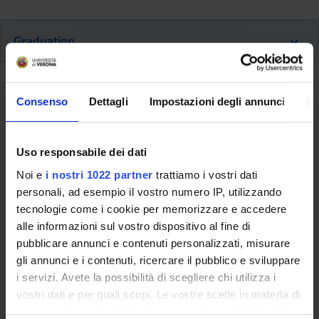
Graduation
Graduation
Consenso
Dettagli
Impostazioni degli annunci
In
This information is intended exclusively for future
Uso responsabile dei dati
freshmen who will enroll for the 2026/2027 academic
year.
Noi e
i nostri 1022 partner
trattiamo i vostri dati
If you are already enrolled in this course of study,
personali, ad esempio il vostro numero IP, utilizzando
consult the information available on the course page:
tecnologie come i cookie per memorizzare e accedere
Bachelor's degree in Nursing - Enrollment until
alle informazioni sul vostro dispositivo al fine di
2025/2026
pubblicare annunci e contenuti personalizzati, misurare
gli annunci e i contenuti, ricercare il pubblico e sviluppare
i servizi. Avete la possibilità di scegliere chi utilizza i
Documents
vostri dati e per quali scopi. Le vostre scelte in materia di
privacy sono applicabili solo su questa proprietà digitale