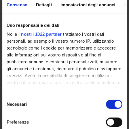
Consenso
Dettagli
Impostazioni degli annunci
In
Committee (CPDS)
Find out more
Uso responsabile dei dati
Noi e
i nostri 1022 partner
trattiamo i vostri dati
personali, ad esempio il vostro numero IP, utilizzando
Commissione Paritetica Docenti-Studenti
tecnologie come i cookie per memorizzare e accedere
(Facoltà di Medicina e Chirurgia)
alle informazioni sul vostro dispositivo al fine di
pubblicare annunci e contenuti personalizzati, misurare
gli annunci e i contenuti, ricercare il pubblico e sviluppare
Teaching staff member responsible
i servizi. Avete la possibilità di scegliere chi utilizza i
vostri dati e per quali scopi. Le vostre scelte in materia di
for degree programme quality
privacy sono applicabili solo su questa proprietà digitale
assurance
in cui avete effettuato le vostre scelte. È possibile
S
modificare o revocare il proprio consenso in qualsiasi
Necessari
e
momento dalla Dichiarazione sui cookie o facendo clic
l
Find out more
sull'icona di attivazione della privacy.
e
Preferenze
z