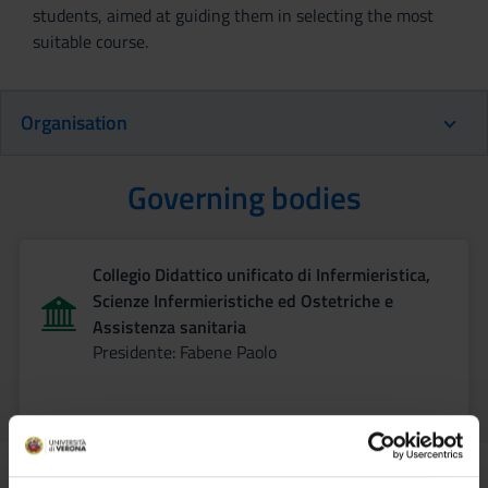
students, aimed at guiding them in selecting the most
suitable course.
Organisation
Governing bodies
Collegio Didattico unificato di Infermieristica,
Scienze Infermieristiche ed Ostetriche e
Assistenza sanitaria
Presidente: Fabene Paolo
Joint Teaching Staff-Student