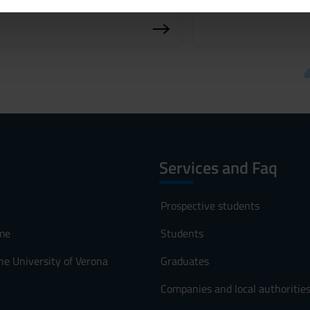
inoltre informazioni sul modo in cui utilizzi il nostro sito con i n
icità e social media, i quali potrebbero combinarle con altre inform
lizzo dei loro servizi.
Services and Faq
Prospective students
me
Students
he University of Verona
Graduates
Companies and local authoritie