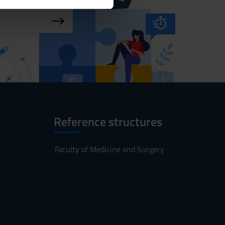
ostri partner che si occupano
azioni che hai fornito loro o
Reference structures
Faculty of Medicine and Surgery
s