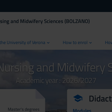
rsing and Midwifery Sciences (BOLZANO)
the University of Verona
How to enrol
How
cur
 Nursing and Midwifery
Academic year : 2026/2027
Didact
Master's degrees
Modules