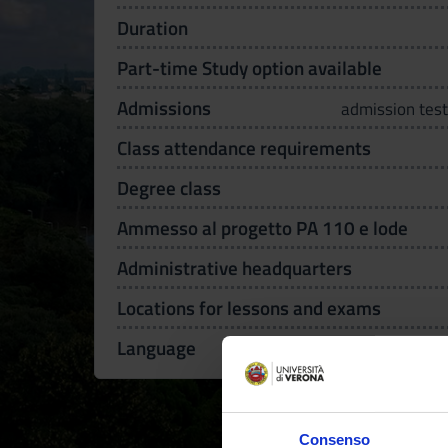
Duration
Part-time Study option available
Admissions
admission test
Class attendance requirements
Degree class
Ammesso al progetto PA 110 e lode
Administrative headquarters
Locations for lessons and exams
Language
Consenso