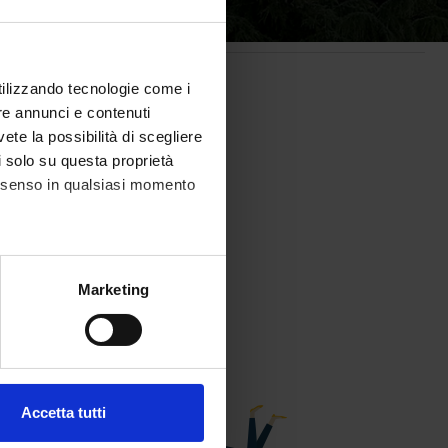
utilizzando tecnologie come i
re annunci e contenuti
vete la possibilità di scegliere
li solo su questa proprietà
consenso in qualsiasi momento
ts
alche metro,
Marketing
e specifiche (impronte
fessional roles ad
raduates
ezione dettagli
. Puoi
Accetta tutti
l media e per analizzare il