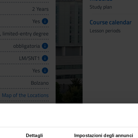
Study plan
2 Years
Yes
Course calendar
Lesson periods
, limited-entry degree
obbligatoria
LM/SNT1
Yes
Bolzano
Map of the Locations
Italian
Find out more
How to apply
Dettagli
Impostazioni degli annunci