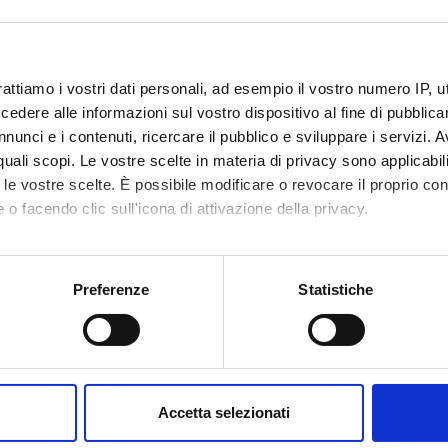
rattiamo i vostri dati personali, ad esempio il vostro numero IP, 
dere alle informazioni sul vostro dispositivo al fine di pubblica
nunci e i contenuti, ricercare il pubblico e sviluppare i servizi. A
r quali scopi. Le vostre scelte in materia di privacy sono applicabi
 Master’s degree programmes and the postgraduate professional
to le vostre scelte. È possibile modificare o revocare il proprio 
 o facendo clic sull'icona di attivazione della privacy.
mo anche:
D Programmes
Career prospec
oni sulla tua posizione geografica, con un'approssimazione di qu
Preferenze
Statistiche
spositivo, scansionandolo attivamente alla ricerca di caratteristich
the full list of our PhD Programmes
Find out about the pro
career prospects for g
aborati i tuoi dati personali e imposta le tue preferenze nella
s
consenso in qualsiasi momento dalla Dichiarazione sui cookie.
Accetta selezionati
nalizzare contenuti ed annunci, per fornire funzionalità dei socia