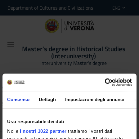
Department of Cultures and Civilizations
ENG
Master’s degree in Historical Studies
(interuniversity)
Interuniversity Master's degree
Seminari
Consenso
Dettagli
Impostazioni degli annunci
In
Seminari pubblicati o validi:
From
To
Uso responsabile dei dati
Noi e
i nostri 1022 partner
trattiamo i vostri dati
personali, ad esempio il vostro numero IP, utilizzando