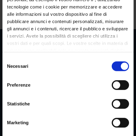
tecnologie come i cookie per memorizzare e accedere
Pagina precedente
Pagina successiva
alle informazioni sul vostro dispositivo al fine di
pubblicare annunci e contenuti personalizzati, misurare
gli annunci e i contenuti, ricercare il pubblico e sviluppare
i servizi. Avete la possibilità di scegliere chi utilizza i
vostri dati e per quali scopi. Le vostre scelte in materia di
privacy sono applicabili solo su questa proprietà digitale
in cui avete effettuato le vostre scelte. È possibile
Reserved Areas
S
modificare o revocare il proprio consenso in qualsiasi
Necessari
e
momento dalla Dichiarazione sui cookie o facendo clic
l
sull'icona di attivazione della privacy.
e
Preferenze
Menu
z
Con il tuo consenso, vorremmo anche:
i
raccogliere informazioni sulla tua posizione
o
Statistiche
geografica, con un'approssimazione di qualche
n
Services and Faq
metro,
e
Marketing
Identificare il tuo dispositivo, scansionandolo
d
attivamente alla ricerca di caratteristiche specifiche
e