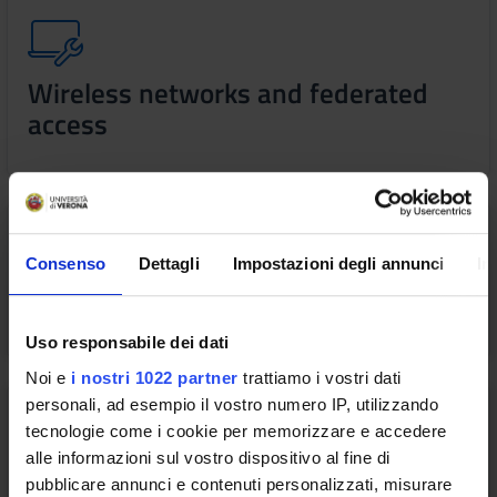
Wireless networks and federated
access
Consenso
Dettagli
Impostazioni degli annunci
In
Posta elettronica studenti
Uso responsabile dei dati
Noi e
i nostri 1022 partner
trattiamo i vostri dati
personali, ad esempio il vostro numero IP, utilizzando
tecnologie come i cookie per memorizzare e accedere
alle informazioni sul vostro dispositivo al fine di
GIA - Gestione Identità di Ateneo
pubblicare annunci e contenuti personalizzati, misurare