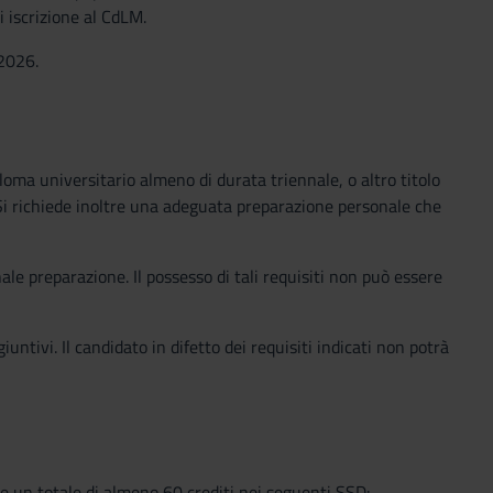
i iscrizione al CdLM.
2026.
ploma universitario almeno di durata triennale, o altro titolo
i. Si richiede inoltre una adeguata preparazione personale che
nale preparazione. Il possesso di tali requisiti non può essere
ntivi. Il candidato in difetto dei requisiti indicati non potrà
e un totale di almeno 60 crediti nei seguenti SSD: