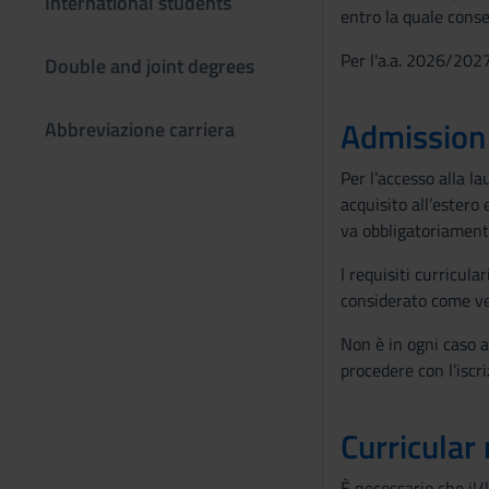
International students
entro la quale conse
Per l'a.a. 2026/202
Double and joint degrees
Admission
Abbreviazione carriera
Per l’accesso alla la
acquisito all’estero 
va obbligatoriamente
I requisiti curricula
considerato come ver
Non è in ogni caso a
procedere con l'iscri
Curricular
È necessario che il/