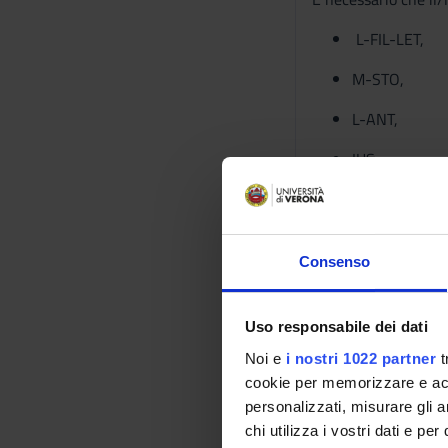
L-FIL-LET,
M-STO,
L-ANT,
IUS,
SECS-P,
SECS-S/01, S
Consenso
SPS,
M-GGR/01, M
Uso responsabile dei dati
L-ART/01, L-
Noi e
i nostri 1022 partner
t
cookie per memorizzare e acce
M-DEA/01,
personalizzati, misurare gli an
chi utilizza i vostri dati e pe
M-FIL/06, M-