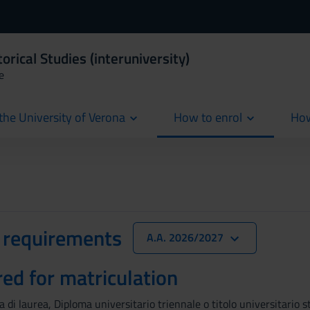
orical Studies (interuniversity)
e
the University of Verona
How to enrol
How
cur
 requirements
A.A. 2026/2027
red for matriculation
ma di laurea, Diploma universitario triennale o titolo universitario 