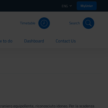
MyUnivr
ENG
Timetable
Search
 to do
Dashboard
Contact Us
rent
current
current
straniero equipollente, riconosciuto idoneo. Per la scadenza