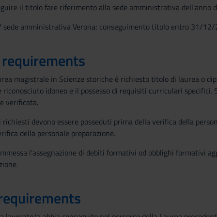
guire il titolo fare riferimento alla sede amministrativa dell'anno d
7 sede amministrativa Verona; conseguimento titolo entro 31/12/
 requirements
urea magistrale in Scienze storiche è richiesto titolo di laurea o di
e riconosciuto idoneo e il possesso di requisiti curriculari specific
 verificata.
ri richiesti devono essere posseduti prima della verifica della perso
ifica della personale preparazione.
mmessa l’assegnazione di debiti formativi od obblighi formativi aggiu
zione.
 requirements
la laureato/a abbia conseguito nel percorso della Laurea precedent