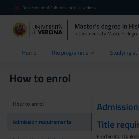
Department of Cultures and Civilizations
Master’s degree in Hist
Interuniversity Master's degre
Home
The programme
Studying at 
current
How to enrol
How to enrol
Admission
Title requi
Admission requirements
È richiesto il Diplo