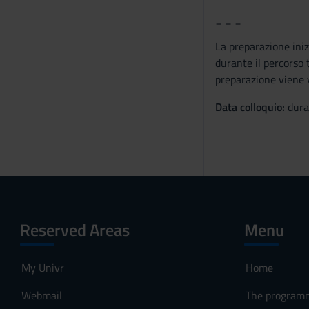
_ _ _
e
n
La preparazione iniz
s
durante il percorso 
o
preparazione viene 
Data colloquio:
dura
Reserved Areas
Menu
My Univr
Home
Webmail
The program