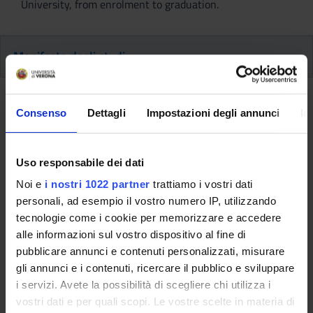
University, from enrolment to graduation.
Manifesto degli studi
Manifesto degli studi
Consenso
Dettagli
Impostazioni degli annunci
In
This information is intended exclusively for future
Uso responsabile dei dati
freshmen who will enroll for the 2026/2027 academic
Noi e
i nostri 1022 partner
trattiamo i vostri dati
year.
personali, ad esempio il vostro numero IP, utilizzando
If you are already enrolled in this course of study,
tecnologie come i cookie per memorizzare e accedere
consult the information available on the course page:
alle informazioni sul vostro dispositivo al fine di
Master’s degree in Historical Studies (interuniversity) -
pubblicare annunci e contenuti personalizzati, misurare
Enrollment until 2025/2026
gli annunci e i contenuti, ricercare il pubblico e sviluppare
i servizi. Avete la possibilità di scegliere chi utilizza i
Manifesto degli studi del CdLM interateneo in Scienze storiche
vostri dati e per quali scopi. Le vostre scelte in materia di