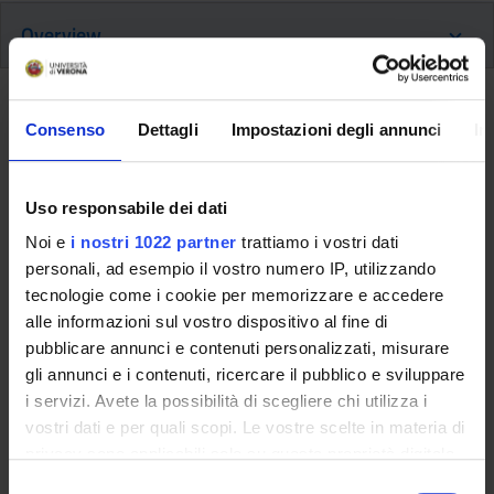
Overview
Altre informazioni
Consenso
Dettagli
Impostazioni degli annunci
In
Objectives of the Course - To study in depth the meaning,
intentions, general pedagogic approach, limits and possibilities
of tutorship during attachments in the context of basic and
Uso responsabile dei dati
more advanced educational courses for health and social
Noi e
i nostri 1022 partner
trattiamo i vostri dati
workers; - to plan specific training paths for attachments
personali, ad esempio il vostro numero IP, utilizzando
using tutorship methods;- - to study methods for giving
tecnologie come i cookie per memorizzare e accedere
tutorials applicable during attachments in the context of
alle informazioni sul vostro dispositivo al fine di
organisations and to learn how to use them critically - to
pubblicare annunci e contenuti personalizzati, misurare
study the meaning and use of teaching tutorial methodologies
gli annunci e i contenuti, ricercare il pubblico e sviluppare
in order to develop not only knowledge and competences, but
i servizi. Avete la possibilità di scegliere chi utilizza i
also the ability of the learner to reflect on such knowledge
vostri dati e per quali scopi. Le vostre scelte in materia di
and competences; - to reflect on more implicit aspects
privacy sono applicabili solo su questa proprietà digitale
(cognitive and affective) which guide the way the tutor carries
in cui avete effettuato le vostre scelte. È possibile
S