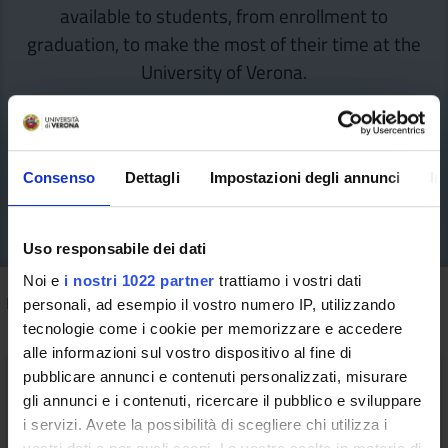
available to students, from enrollment to
graduation, to make the most of their time at the
University of Verona.
Consenso
Dettagli
Impostazioni degli annunci
In
Uso responsabile dei dati
Noi e
i nostri 1022 partner
trattiamo i vostri dati
How to do
/ Health and Safety
personali, ad esempio il vostro numero IP, utilizzando
tecnologie come i cookie per memorizzare e accedere
alle informazioni sul vostro dispositivo al fine di
pubblicare annunci e contenuti personalizzati, misurare
gli annunci e i contenuti, ricercare il pubblico e sviluppare
i servizi. Avete la possibilità di scegliere chi utilizza i