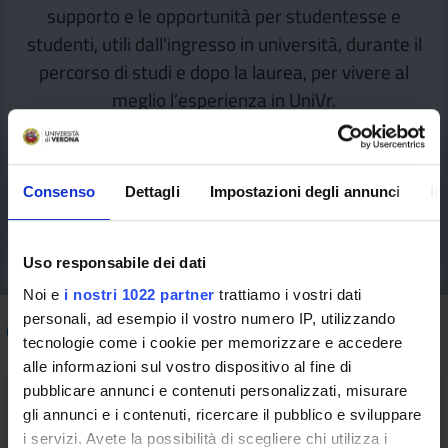
supporto e le opportunità per studentesse e
studenti, utili dall'ingresso in università, durante il
percorso di studi e dopo la laurea, per vivere al
meglio l’esperienza in UniVr.
Consenso
Dettagli
Impostazioni degli annunci
In
Uso responsabile dei dati
Noi e
i nostri 1022 partner
trattiamo i vostri dati
personali, ad esempio il vostro numero IP, utilizzando
Come fare per
/ Salute e sicurezza
tecnologie come i cookie per memorizzare e accedere
alle informazioni sul vostro dispositivo al fine di
pubblicare annunci e contenuti personalizzati, misurare
gli annunci e i contenuti, ricercare il pubblico e sviluppare
i servizi. Avete la possibilità di scegliere chi utilizza i