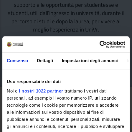
supporto e le opportunità per studentesse e
studenti, utili dall'ingresso in università, durante il
percorso di studi e dopo la laurea, per vivere al
meglio l’esperienza in UniVr.
Consenso
Dettagli
Impostazioni degli annunci
In
Uso responsabile dei dati
Noi e
i nostri 1022 partner
trattiamo i vostri dati
Come fare per
/ ESU Informa
personali, ad esempio il vostro numero IP, utilizzando
tecnologie come i cookie per memorizzare e accedere
alle informazioni sul vostro dispositivo al fine di
pubblicare annunci e contenuti personalizzati, misurare
gli annunci e i contenuti, ricercare il pubblico e sviluppare