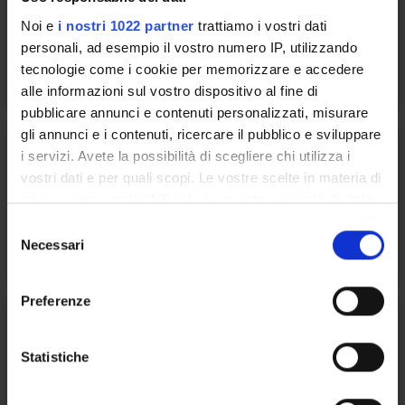
Noi e
i nostri 1022 partner
trattiamo i vostri dati
personali, ad esempio il vostro numero IP, utilizzando
GIA - Gestione Identità di Ateneo
tecnologie come i cookie per memorizzare e accedere
alle informazioni sul vostro dispositivo al fine di
pubblicare annunci e contenuti personalizzati, misurare
gli annunci e i contenuti, ricercare il pubblico e sviluppare
i servizi. Avete la possibilità di scegliere chi utilizza i
vostri dati e per quali scopi. Le vostre scelte in materia di
privacy sono applicabili solo su questa proprietà digitale
SPID il Sistema Pubblico di Identità
in cui avete effettuato le vostre scelte. È possibile
S
Digitale
modificare o revocare il proprio consenso in qualsiasi
Necessari
e
momento dalla Dichiarazione sui cookie o facendo clic
l
sull'icona di attivazione della privacy.
e
Preferenze
z
Con il tuo consenso, vorremmo anche:
i
raccogliere informazioni sulla tua posizione
o
Statistiche
geografica, con un'approssimazione di qualche
Piattaforma Computazionale (HPC,
n
metro,
e