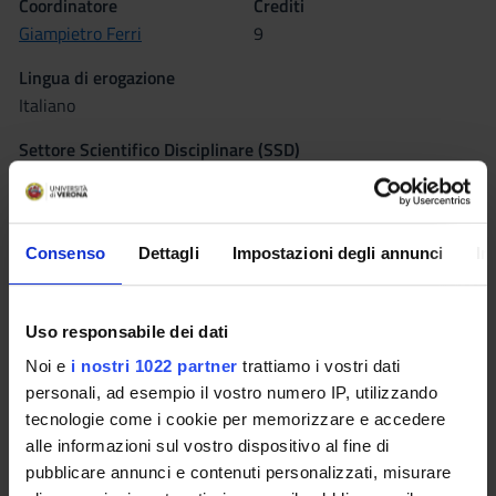
Coordinatore
Crediti
Giampietro Ferri
9
Lingua di erogazione
Italiano
Settore Scientifico Disciplinare (SSD)
IUS/08 - DIRITTO COSTITUZIONALE
Periodo
1° periodo di lezioni dal 1 ott 2015 al 16 dic 2015.
Consenso
Dettagli
Impostazioni degli annunci
In
Seminari
0
Uso responsabile dei dati
Obiettivi formativi
Noi e
i nostri 1022 partner
trattiamo i vostri dati
personali, ad esempio il vostro numero IP, utilizzando
a) sviluppare la conoscenza della forma di Stato e della forma
tecnologie come i cookie per memorizzare e accedere
di governo italiane e del processo decisionale pubblico;
alle informazioni sul vostro dispositivo al fine di
b) consentire l'acquisizione degli strumenti fondamentali della
pubblicare annunci e contenuti personalizzati, misurare
metodologia giuridica costituzionalistica;