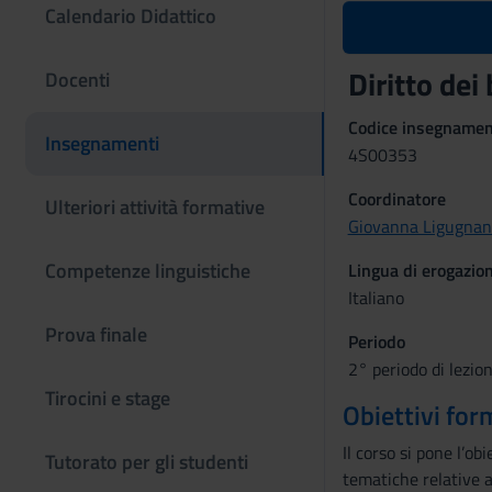
Calendario Didattico
Diritto dei
Docenti
Codice insegname
Insegnamenti
4S00353
Coordinatore
Ulteriori attività formative
Giovanna Ligugnan
Competenze linguistiche
Lingua di erogazio
Italiano
Prova finale
Periodo
2° periodo di lezio
Tirocini e stage
Obiettivi for
Il corso si pone l’o
Tutorato per gli studenti
tematiche relative a