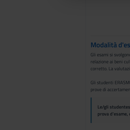
l
c
o
n
s
e
Modalità d'e
n
s
Gli esami si svolgon
o
relazione ai beni cul
corretto. La valutaz
Gli studenti ERASMUS
prove di accertamen
Le/gli studentes
prova d'esame, d