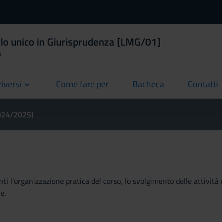
clo unico in Giurisprudenza [LMG/01]
o
riversi
Come fare per
Bacheca
Contatti
current
current
current
2024/2025)
ti l'organizzazione pratica del corso, lo svolgimento delle attività 
e.