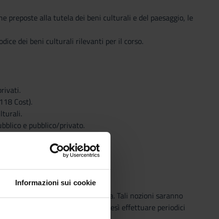
e preposte alla tutela dei beni culturali e del paesaggio, le
ice dei beni culturali rilevanti per il corso.
rivati.
 118 Cost).
lturali.
ubblico e pubblico/privato.
Informazioni sui cookie
 fondamentali della materia trattata. Tali nozioni saranno
tudenti frequentanti potranno altresì effettuare periodici