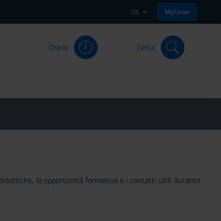
MyUnivr
ITA
Orario
Cerca
didattiche, le opportunità formative e i contatti utili durante