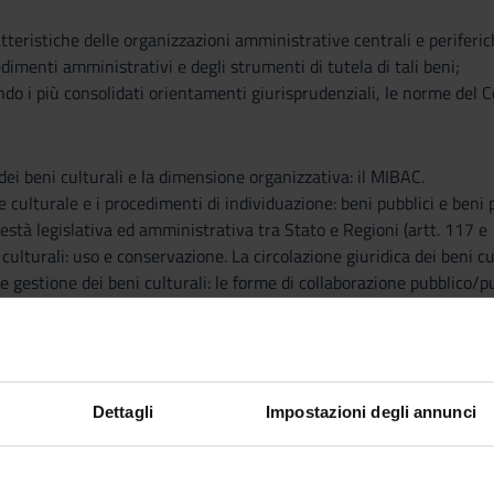
tteristiche delle organizzazioni amministrative centrali e periferich
edimenti amministrativi e degli strumenti di tutela di tali beni;
do i più consolidati orientamenti giurisprudenziali, le norme del Cod
o dei beni culturali e la dimensione organizzativa: il MIBAC.
 culturale e i procedimenti di individuazione: beni pubblici e beni p
otestà legislativa ed amministrativa tra Stato e Regioni (artt. 117 e
 culturali: uso e conservazione. La circolazione giuridica dei beni cu
 e gestione dei beni culturali: le forme di collaborazione pubblico/p
 la nozione di paesaggio.
individuazione; il procedimento di vincolo e i vincoli per legge.
paesaggistica.
Dettagli
Impostazioni degli annunci
traverso lezioni frontali volte a trasmettere le nozioni e i concetti
o lo studio dei materiali messi a disposizione degli studenti. Gli s