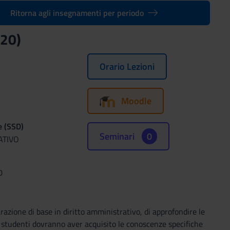
Ritorna agli insegnamenti per periodo
020)
Orario Lezioni
Moodle
e (SSD)
Seminari
0
ATIVO
0
arazione di base in diritto amministrativo, di approfondire le
li studenti dovranno aver acquisito le conoscenze specifiche