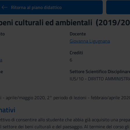
Ritorna al piano didattico
 beni culturali ed ambientali (2019/2
nto
Docente
Giovanna Ligugnana
Crediti
a
6
ne
Settore Scientifico Disciplinar
IUS/10 - DIRITTO AMMINISTR
ni - aprile/maggio 2020, 2° periodo di lezioni - febbraio/aprile 202
mativi
biettivo di consentire allo studente che abbia già acquisito una prep
l settore dei beni culturali e del paesaggio. Al termine del corso g