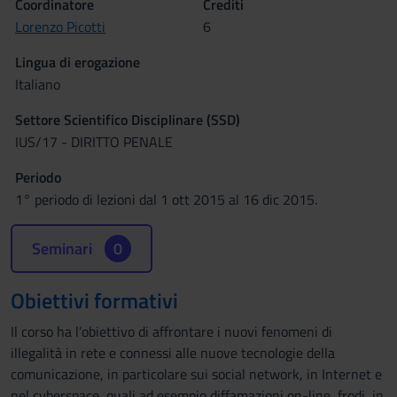
Coordinatore
Crediti
Lorenzo Picotti
6
Lingua di erogazione
Italiano
Settore Scientifico Disciplinare (SSD)
IUS/17 - DIRITTO PENALE
Periodo
1° periodo di lezioni dal 1 ott 2015 al 16 dic 2015.
Seminari
0
Obiettivi formativi
Il corso ha l’obiettivo di affrontare i nuovi fenomeni di
illegalità in rete e connessi alle nuove tecnologie della
comunicazione, in particolare sui social network, in Internet e
nel cyberspace, quali ad esempio diffamazioni on-line, frodi, in