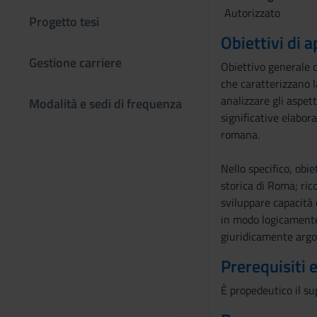
Autorizzato
Progetto tesi
Obiettivi di
Gestione carriere
Obiettivo generale de
che caratterizzano l
analizzare gli aspet
Modalità e sedi di frequenza
significative elabora
romana.
Nello specifico, obi
storica di Roma; ric
sviluppare capacità 
in modo logicamente 
giuridicamente arg
Prerequisiti 
È propedeutico il su