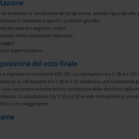
utazione
 ad accertare la conoscenza del programma, avendo riguardo allo s
ntessa in relazione a specifici problemi giuridici.
rà attraverso i seguenti criteri:
ampiezza delle conoscenze maturate;
guaggio;
ica ed argomentativa.
mposizione del voto finale
e è espressa in trentesimi (30/30). La valutazione tra il 18 e il 
materia; la valutazione tra il 20 e il 25 evidenzia una conoscenza pi
in luce una buona o molto buona conoscenza delle strutture della ma
entessa. La valutazione tra il 30 e il 30 e lode corrisponde a una
litica e di collegamento.
esame