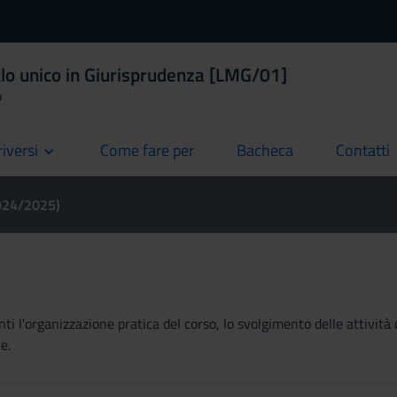
clo unico in Giurisprudenza [LMG/01]
o
riversi
Come fare per
Bacheca
Contatti
current
current
current
2024/2025)
ti l'organizzazione pratica del corso, lo svolgimento delle attività 
e.