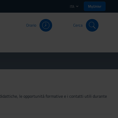
MyUnivr
ITA
Orario
Cerca
didattiche, le opportunità formative e i contatti utili durante