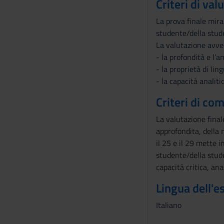
Criteri di val
La prova finale mira
studente/della stude
La valutazione avver
- la profondità e l’
- la proprietà di lin
- la capacità analit
Criteri di co
La valutazione final
approfondita, della 
il 25 e il 29 mette 
studente/della stud
capacità critica, ana
Lingua dell'
Italiano