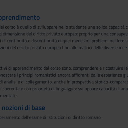
 apprendimento
l corso è quello di sviluppare nello studente una solida capacità cri
a dimensione del diritto privato europeo: proprio per una consapev
ti di continuità e discontinuità di quei medesimi problemi nel loro s
zioni del diritto privato europeo fino alle matrici delle diverse ide
ettivi di apprendimento del corso sono: comprendere e ricostruire le
onoscere i principi romanistici ancora affioranti dalle esperienze 
di analisi e di collegamento, anche in prospettiva storico-comparatis
coerente e con proprietà di linguaggio; sviluppare capacità di anal
omentate.
e nozioni di base
peramento dell’esame di Istituzioni di diritto romano.