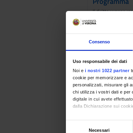
Programma
Il diritto romano r
prospettiva, l’inseg
appartenenti a divers
quelli di Common L
Le lezioni del corso
Consenso
formazione della tra
afferenti ai temi di o
Sarà a disposizione 
Uso responsabile dei dati
Gli studenti/le stud
Noi e
i nostri 1022 partner
t
modalità della prov
cookie per memorizzare e acce
personalizzati, misurare gli an
Bibliografia
chi utilizza i vostri dati e pe
digitale in cui avete effettua
Vai alla bibl
dalla Dichiarazione sui cookie
Con il tuo consenso, vorrem
Modalità did
S
raccogliere informazi
Necessari
e