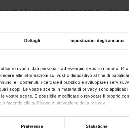
appresenta un fenomeno storico importante anche per la comprension
namento dei Fondamenti del diritto privato europeo si prefigge di app
i settori del diritto privato, che costituiscono le radici di altrettant
aw.
 saranno dedicate all’esposizione di alcuni principi fondamentali del
Dettagli
Impostazioni degli annunci
dizione giuridica europea in materia contrattuale. Sono inoltre pre
bbligazioni, diritti reali, successioni.
degli studenti/delle studentesse il materiale didattico caricato sul
entesse ERASMUS sono pregati di prendere contatto con il Docente 
rattiamo i vostri dati personali, ad esempio il vostro numero IP, 
a d’esame.
dere alle informazioni sul vostro dispositivo al fine di pubblica
nunci e i contenuti, ricercare il pubblico e sviluppare i servizi. A
r quali scopi. Le vostre scelte in materia di privacy sono applicabi
to le vostre scelte. È possibile modificare o revocare il proprio 
Visualizza la bibliografia con Leganto, strument
iografia
 o facendo clic sull'icona di attivazione della privacy.
recuperare i testi in programma d'esame in mod
mo anche:
attiche
oni sulla tua posizione geografica, con un'approssimazione di qu
Preferenze
Statistiche