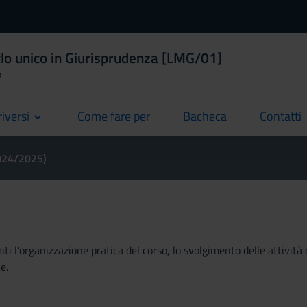
clo unico in Giurisprudenza [LMG/01]
o
riversi
Come fare per
Bacheca
Contatti
current
current
current
2024/2025)
ti l'organizzazione pratica del corso, lo svolgimento delle attività 
e.