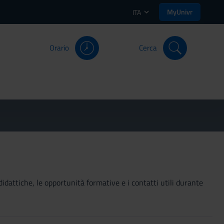
MyUnivr
ITA
Orario
Cerca
didattiche, le opportunità formative e i contatti utili durante