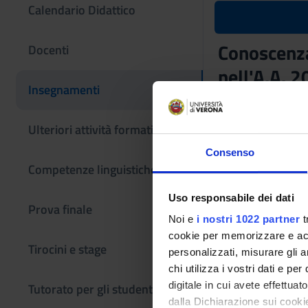
Calendario Didattico
Conoscenza 
Docenti
nell'A.A. 
Insegnamenti
Codice insegname
4S001166
Ulteriori attività formative
Settore Scientifico
Consenso
- - -
Competenze linguistiche
Uso responsabile dei dati
Prova finale
Noi e
i nostri 1022 partner
t
cookie per memorizzare e acce
Tirocini e stage
personalizzati, misurare gli an
chi utilizza i vostri dati e pe
digitale in cui avete effettua
Tutorato per gli studenti
dalla Dichiarazione sui cookie