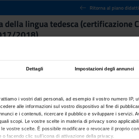
Ritorna al piano didatt
della lingua tedesca (certificazione C
2017/2018)
nto
Crediti
3
 Disciplinare (SSD)
Dettagli
Impostazioni degli annunci
rattiamo i vostri dati personali, ad esempio il vostro numero IP, 
dere alle informazioni sul vostro dispositivo al fine di pubblica
nunci e i contenuti, ricercare il pubblico e sviluppare i servizi. A
r quali scopi. Le vostre scelte in materia di privacy sono applicabi
to le vostre scelte. È possibile modificare o revocare il proprio 
 o facendo clic sull'icona di attivazione della privacy.