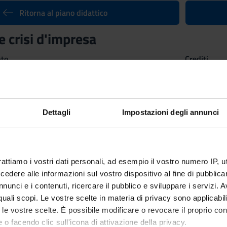
Ritorna al piano didattico
le crisi d'impresa
nto
Crediti
6
utuato dall'insegnamento
Diritto della crisi d'impresa
(2024/2025) 
nibile [LM/SC-GIU]
Dettagli
Impostazioni degli annunci
rattiamo i vostri dati personali, ad esempio il vostro numero IP, 
dere alle informazioni sul vostro dispositivo al fine di pubblica
nunci e i contenuti, ricercare il pubblico e sviluppare i servizi. A
r quali scopi. Le vostre scelte in materia di privacy sono applicabi
to le vostre scelte. È possibile modificare o revocare il proprio 
 o facendo clic sull'icona di attivazione della privacy.