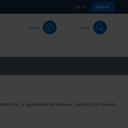
MyUnivr
ITA
Orario
Cerca
didattiche, le opportunità formative e i contatti utili durante