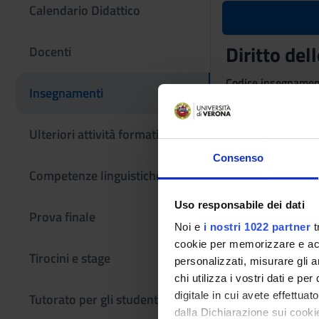
Calendario Didattico
Diritto del
Docenti
Codice insegname
Insegnamenti
4S008442
L'insegnamento è m
Ulteriori attività formative
l'innovazione soste
Consenso
Competenze linguistiche
Uso responsabile dei dati
Prova finale
Noi e
i nostri 1022 partner
t
cookie per memorizzare e acce
Tirocini e stage
personalizzati, misurare gli an
chi utilizza i vostri dati e pe
digitale in cui avete effettua
Tutorato per gli studenti
dalla Dichiarazione sui cookie