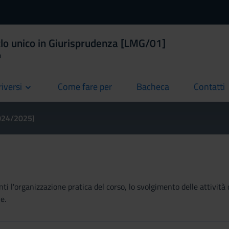
clo unico in Giurisprudenza [LMG/01]
o
riversi
Come fare per
Bacheca
Contatti
current
current
current
2024/2025)
ti l'organizzazione pratica del corso, lo svolgimento delle attività 
e.