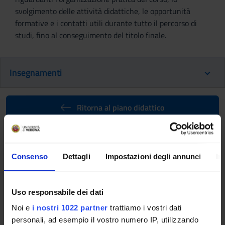
svolgimento delle attività didattiche, le opportunità
formative e i contatti utili durante tutto il percorso di
studi, fino al conseguimento del titolo finale.
Insegnamenti
Ritorna al piano didattico
Diritto dei trasporti e della
logistica in ambito nazionale e
Consenso
Dettagli
Impostazioni degli annunci
In
internazionale (Sarà attivato
nell'A.A. 2024/2025)
Uso responsabile dei dati
Codice insegnamento
Crediti
Noi e
i nostri 1022 partner
trattiamo i vostri dati
4S008450
6
personali, ad esempio il vostro numero IP, utilizzando