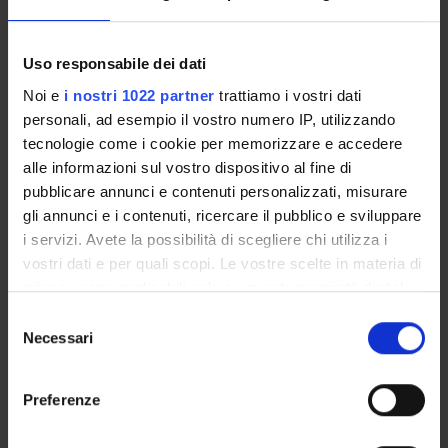
Stato
- distinzione tra forma di Stato e forma di governo
Uso responsabile dei dati
4. La Costituzione italiana:
- introduzione: il concetto di costituzione
Noi e
i nostri 1022 partner
trattiamo i vostri dati
- origini storiche
personali, ad esempio il vostro numero IP, utilizzando
- caratteristiche
tecnologie come i cookie per memorizzare e accedere
- principi fondamentali
alle informazioni sul vostro dispositivo al fine di
- diritti e i doveri dei cittadini
pubblicare annunci e contenuti personalizzati, misurare
- organi costituzionali:
gli annunci e i contenuti, ricercare il pubblico e sviluppare
a) il Parlamento
i servizi. Avete la possibilità di scegliere chi utilizza i
b) il Governo
vostri dati e per quali scopi. Le vostre scelte in materia di
c) il Presidente della Repubblica
privacy sono applicabili solo su questa proprietà digitale
d) la Corte costituzionale
in cui avete effettuato le vostre scelte. È possibile
S
- il potere giudiziario
modificare o revocare il proprio consenso in qualsiasi
Necessari
e
- Regioni e autonomie locali.
momento dalla Dichiarazione sui cookie o facendo clic
l
sull'icona di attivazione della privacy.
e
Bibliografia
Preferenze
z
Con il tuo consenso, vorremmo anche:
i