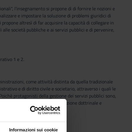
onali", l'insegnamento si propone di di fornire le nozioni e
lizzare e impostare la soluzione di problemi giuridici di
 propone altresì di far acquisire la capacità di collegare in
 alle società pubbliche e ai servizi pubblici e di pervenire,
rativo 1 e 2.
ministrazioni, come attività distinta da quella tradizionale
trativo e di diritto civile e societario, attraverso i quali le
oichè protagonisti della gestione dei servizi pubblici sono,
 costantemente al centro dell'evoluzione dottrinale e
Informazioni sui cookie