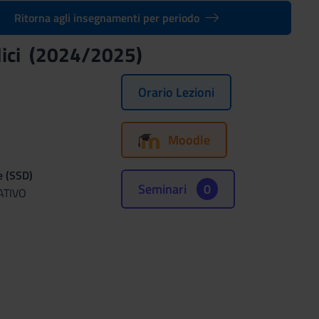
Ritorna agli insegnamenti per periodo
bblici (2024/2025)
Orario Lezioni
Moodle
e (SSD)
Seminari
0
ATIVO