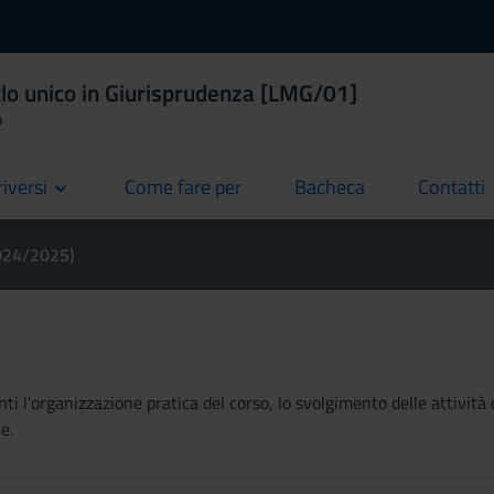
clo unico in Giurisprudenza [LMG/01]
o
riversi
Come fare per
Bacheca
Contatti
current
current
current
2024/2025)
ti l'organizzazione pratica del corso, lo svolgimento delle attività 
e.