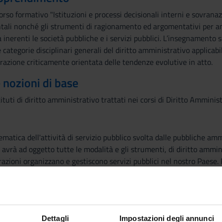
rso formativo "Istituzioni e processi decisionali interni e sovranazi
ntali nonché gli strumenti di ragionamento ed argomentativi per ana
 inerenti le società pubbliche e i servizi pubblici. L’insegnamento si
categorie disciplinari generali del diritto amministrativo applicabili
razione criticamente orientata delle tendenze evolutive in atto.
e nozioni di base
tuti di diritto amministrativo trattati nei corsi di Diritto Amminist
tematica dell'attività di servizio pubblico svolta dalle pubbliche am
o avrà ad oggetto tutte le modalità e gli strumenti, di diritto amminis
zioni organizzano e gestiscono servizi pubblici nel nostro Paese. P
bliche, il corso si concentrerà anche su tale specifica figura, che è
. VALAGUZZA, R. VILLATA, Pubblici servizi, Torino, ultima edizione
Dettagli
Impostazioni degli annunci