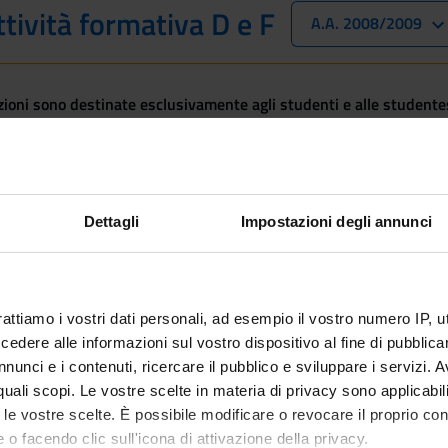
ttività formativa D e F
A.A. 2008/2009
oni sono destinate esclusivamente agli studenti e alle studentess
studente interessato all'immatricolazione, trovi le informazioni sul
le a ciclo unico in Giurisprudenza - Immatricolazione dal 2025/20
Dettagli
Impostazioni degli annunci
n ancora inseriti
rattiamo i vostri dati personali, ad esempio il vostro numero IP, 
dere alle informazioni sul vostro dispositivo al fine di pubblica
nunci e i contenuti, ricercare il pubblico e sviluppare i servizi. A
r quali scopi. Le vostre scelte in materia di privacy sono applicabi
to le vostre scelte. È possibile modificare o revocare il proprio 
 o facendo clic sull'icona di attivazione della privacy.