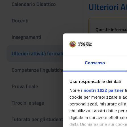
Calendario Didattico
Ulteriori A
Docenti
Queste informazi
Se sei un nuovo 
Insegnamenti
Laurea magistra
Ulteriori attività formative
Consenso
Insegnamenti no
Competenze linguistiche
Uso responsabile dei dati
Prova finale
Noi e
i nostri 1022 partner
t
cookie per memorizzare e acce
Tirocini e stage
personalizzati, misurare gli an
chi utilizza i vostri dati e pe
digitale in cui avete effettua
Tutorato per gli studenti
dalla Dichiarazione sui cookie