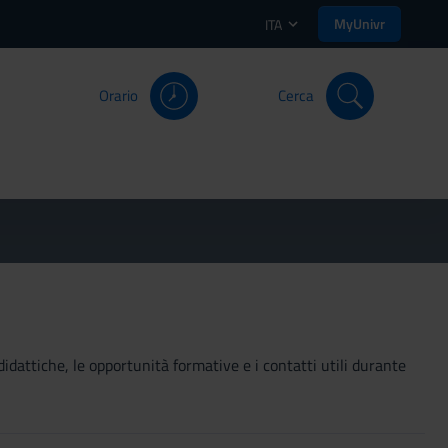
MyUnivr
ITA
Orario
Cerca
didattiche, le opportunità formative e i contatti utili durante