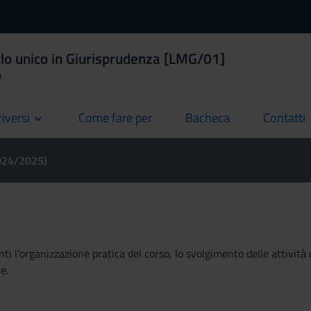
clo unico in Giurisprudenza [LMG/01]
o
riversi
Come fare per
Bacheca
Contatti
current
current
current
2024/2025)
ti l'organizzazione pratica del corso, lo svolgimento delle attività 
e.