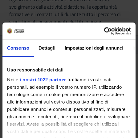
svolgimento delle attività didattiche, le opportunità
formative e i contatti utili durante tutto il percorso di
studi, fino al conseguimento del titolo finale.
Ulteriori attività formative
Consenso
Dettagli
Impostazioni degli annunci
In
Ulteriori Attività formativa D e F
Uso responsabile dei dati
Noi e
i nostri 1022 partner
trattiamo i vostri dati
A.A. 2009/2010
personali, ad esempio il vostro numero IP, utilizzando
tecnologie come i cookie per memorizzare e accedere
alle informazioni sul vostro dispositivo al fine di
Queste informazioni sono destinate esclusivamente
pubblicare annunci e contenuti personalizzati, misurare
agli studenti e alle studentesse già iscritti a questo
gli annunci e i contenuti, ricercare il pubblico e sviluppare
corso.
i servizi. Avete la possibilità di scegliere chi utilizza i
Se sei un nuovo studente interessato
vostri dati e per quali scopi. Le vostre scelte in materia di
all'immatricolazione, trovi le informazioni sul percorso