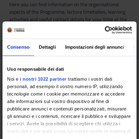
Here you can find information on the organisational
aspects of the Programme, lecture timetables, learning
activities and useful contact details for your time at the
University, from enrolment to graduation.
Consenso
Dettagli
Impostazioni degli annunci
In
Additional learning activities
Type D and Type F activities
Uso responsabile dei dati
Noi e
i nostri 1022 partner
trattiamo i vostri dati
A.A. 2012/2013
personali, ad esempio il vostro numero IP, utilizzando
tecnologie come i cookie per memorizzare e accedere
alle informazioni sul vostro dispositivo al fine di
pubblicare annunci e contenuti personalizzati, misurare
This information is intended exclusively for students
gli annunci e i contenuti, ricercare il pubblico e sviluppare
already enrolled in this course.
i servizi. Avete la possibilità di scegliere chi utilizza i
If you are a new student interested in enrolling, you
vostri dati e per quali scopi. Le vostre scelte in materia di
can find information about the course of study on the
privacy sono applicabili solo su questa proprietà digitale