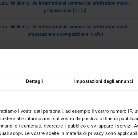
Lab.: Willem c. vis international commercial arbitration moot -
preparazione (2 cfu)
Lab.: Willem c. vis international commercial arbitration moot -
preparazione e competizione (4 cfu)
i (1B) Dal 07/11/24 Al 17/12/24
INSEGNAMENTI
Dettagli
Impostazioni degli annunci
Diritto agrario per lo sviluppo e l'innovazione
Diritto bancario e dei mercati finanziari
rattiamo i vostri dati personali, ad esempio il vostro numero IP, 
Italia nel mondo (1 cfu)
dere alle informazioni sul vostro dispositivo al fine di pubblica
nunci e i contenuti, ricercare il pubblico e sviluppare i servizi. A
Italia nel mondo (2 cfu)
r quali scopi. Le vostre scelte in materia di privacy sono applicabi