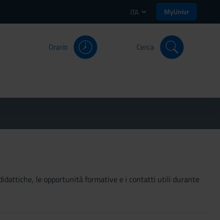
MyUnivr
ITA
Orario
Cerca
didattiche, le opportunità formative e i contatti utili durante