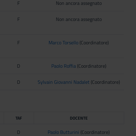
F
Non ancora assegnato
F
Non ancora assegnato
F
Marco Torsello
(Coordinatore)
D
Paolo Roffia
(Coordinatore)
D
Sylvain Giovanni Nadalet
(Coordinatore)
TAF
DOCENTE
D
Paolo Butturini
(Coordinatore)