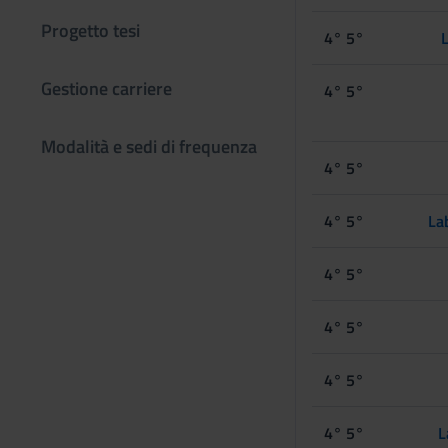
Progetto tesi
4° 5°
L
Gestione carriere
4° 5°
Modalità e sedi di frequenza
4° 5°
4° 5°
La
4° 5°
4° 5°
4° 5°
4° 5°
L