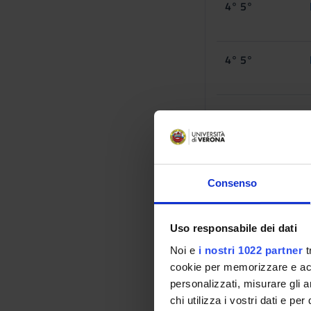
4° 5°
4° 5°
1° periodo lezion
ANNI
Consenso
4° 5°
4° 5°
Uso responsabile dei dati
Noi e
i nostri 1022 partner
t
4° 5°
cookie per memorizzare e acce
personalizzati, misurare gli an
4° 5°
chi utilizza i vostri dati e pe