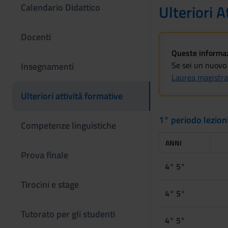
Calendario Didattico
Ulteriori A
Docenti
Queste informazi
Se sei un nuovo 
Insegnamenti
Laurea magistra
Ulteriori attività formative
1° periodo lezion
Competenze linguistiche
ANNI
Prova finale
4° 5°
Tirocini e stage
4° 5°
Tutorato per gli studenti
4° 5°