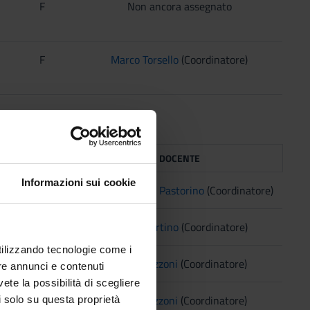
F
Non ancora assegnato
F
Marco Torsello
(Coordinatore)
TAF
DOCENTE
Informazioni sui cookie
D
Leonardo Fabio Pastorino
(Coordinatore)
D
Matteo Ortino
(Coordinatore)
utilizzando tecnologie come i
D
Giulia Bazzoni
(Coordinatore)
re annunci e contenuti
vete la possibilità di scegliere
D
Giulia Bazzoni
(Coordinatore)
li solo su questa proprietà