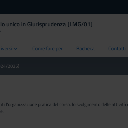
clo unico in Giurisprudenza [LMG/01]
o
riversi
Come fare per
Bacheca
Contatti
current
current
current
2024/2025)
ti l'organizzazione pratica del corso, lo svolgimento delle attività 
e.