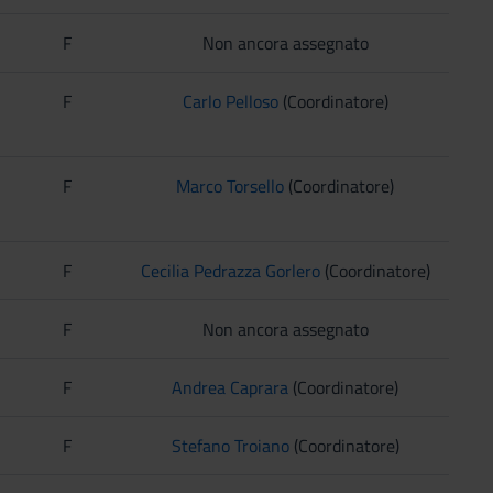
F
Non ancora assegnato
F
Carlo Pelloso
(Coordinatore)
F
Marco Torsello
(Coordinatore)
F
Cecilia Pedrazza Gorlero
(Coordinatore)
F
Non ancora assegnato
F
Andrea Caprara
(Coordinatore)
F
Stefano Troiano
(Coordinatore)