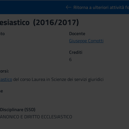
Ritorna a ulteriori attività 
clesiastico (2016/2017)
nto
Docente
Giuseppe Comotti
Crediti
6
orsi:
iastico
del corso Laurea in Scienze dei servizi giuridici
ne
 Disciplinare (SSD)
 CANONICO E DIRITTO ECCLESIASTICO