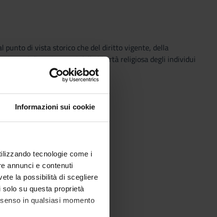
al punto di vista storico che del diritto vigente, della
tiene ai diversi aspetti della libertà religiosa degli individui
Informazioni sui cookie
utilizzando tecnologie come i
re annunci e contenuti
vete la possibilità di scegliere
li solo su questa proprietà
consenso in qualsiasi momento
li