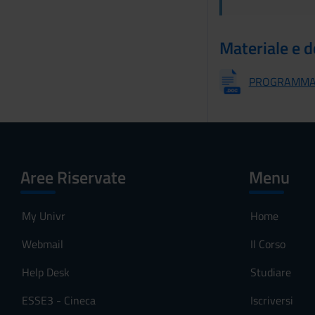
n
s
o
Materiale e 
PROGRAMMA E
Aree Riservate
Menu
My Univr
Home
Webmail
Il Corso
Help Desk
Studiare
ESSE3 - Cineca
Iscriversi