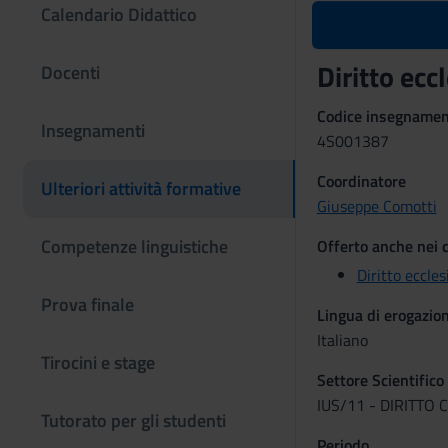
Calendario Didattico
Diritto ec
Docenti
Codice insegname
Insegnamenti
4S001387
Coordinatore
Ulteriori attività formative
Giuseppe Comotti
Competenze linguistiche
Offerto anche nei c
Diritto eccles
Prova finale
Lingua di erogazio
Italiano
Tirocini e stage
Settore Scientifico
IUS/11 - DIRITTO
Tutorato per gli studenti
Periodo