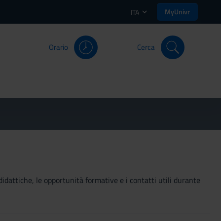
MyUnivr
ITA
Orario
Cerca
didattiche, le opportunità formative e i contatti utili durante