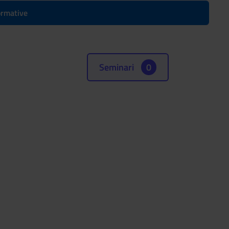
formative
Seminari
0