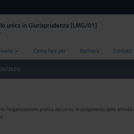
clo unico in Giurisprudenza [LMG/01]
o
riversi
Come fare per
Bacheca
Contatti
current
current
current
2024/2025)
ti l'organizzazione pratica del corso, lo svolgimento delle attività 
e.