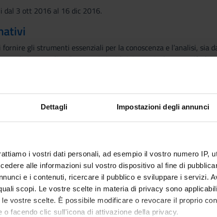
i dal 3 ott 2016 al 16 dic 2016.
mativi
i fornire gli strumenti essenziali per la conoscenza e l’analisi, sia d
o religioso negli ordinamenti giuridici, in particolare per ciò che at
Stato italiano con la Chiesa cattolica e le altre confessioni.
i sistemi di relazioni tra Stato e confessioni religiose
Dettagli
Impostazioni degli annunci
ali ed il fenomeno religioso
eligiosa
à dello Stato
 La Santa Sede e lo Stato Città del Vaticano
rattiamo i vostri dati personali, ad esempio il vostro numero IP, 
e Confessioni religiose
dere alle informazioni sul vostro dispositivo al fine di pubblica
sioni religiose
nunci e i contenuti, ricercare il pubblico e sviluppare i servizi. A
r quali scopi. Le vostre scelte in materia di privacy sono applicabi
to le vostre scelte. È possibile modificare o revocare il proprio 
del matrimonio religioso e delle sentenze ecclesiastiche matrimonia
 o facendo clic sull'icona di attivazione della privacy.