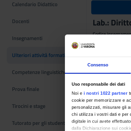
Calendario Didattico
Lab.: Dirit
Docenti
Codice insegname
Insegnamenti
4S009639
Coordinatore
Ulteriori attività formative
Elisa Lorenzetto
Consenso
Competenze linguistiche
Lingua di erogazio
Italiano
Uso responsabile dei dati
Prova finale
Periodo
Noi e
i nostri 1022 partner
t
Non ancora assegn
cookie per memorizzare e acce
Tirocini e stage
personalizzati, misurare gli an
chi utilizza i vostri dati e pe
digitale in cui avete effettua
Tutorato per gli studenti
dalla Dichiarazione sui cookie