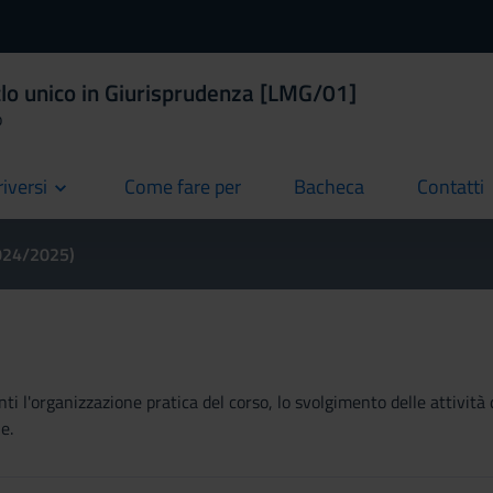
clo unico in Giurisprudenza [LMG/01]
o
riversi
Come fare per
Bacheca
Contatti
current
current
current
2024/2025)
ti l'organizzazione pratica del corso, lo svolgimento delle attività 
e.