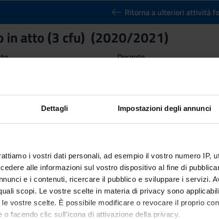
Ritorna a ulteriori attività 
to in atto (3 cfu) (2020/2021)
nto
Docente
Elisa Lorenzetto
Crediti
3
Dettagli
Impostazioni degli annunci
ne
Settore Scientifico Disciplinar
NN - -
rattiamo i vostri dati personali, ad esempio il vostro numero IP, 
ato
dere alle informazioni sul vostro dispositivo al fine di pubblica
nunci e i contenuti, ricercare il pubblico e sviluppare i servizi. A
r quali scopi. Le vostre scelte in materia di privacy sono applicabi
to le vostre scelte. È possibile modificare o revocare il proprio 
 o facendo clic sull'icona di attivazione della privacy.