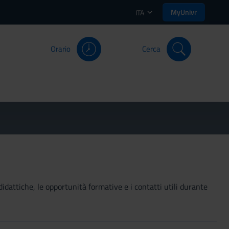
MyUnivr
ITA
Orario
Cerca
didattiche, le opportunità formative e i contatti utili durante